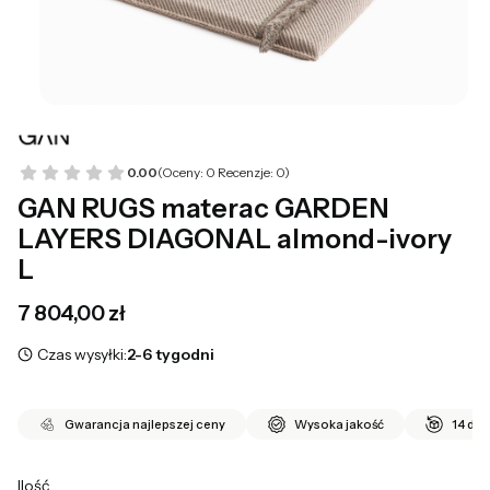
0.00
(Oceny: 0 Recenzje: 0)
GAN RUGS materac GARDEN
LAYERS DIAGONAL almond-ivory
L
Cena
7 804,00 zł
Czas wysyłki:
2-6 tygodni
Gwarancja najlepszej ceny
Wysoka jakość
14 dni
Ilość