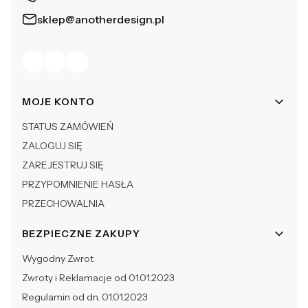
sklep@anotherdesign.pl
Linki w stopce
MOJE KONTO
STATUS ZAMÓWIEŃ
ZALOGUJ SIĘ
ZAREJESTRUJ SIĘ
PRZYPOMNIENIE HASŁA
PRZECHOWALNIA
BEZPIECZNE ZAKUPY
Wygodny Zwrot
Zwroty i Reklamacje od 01.01.2023
Regulamin od dn. 01.01.2023