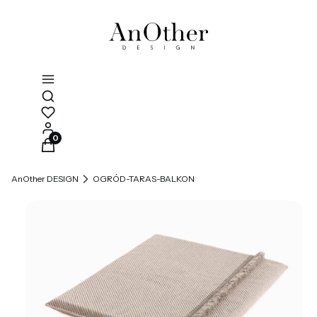
Otwórz wyszukiwarkę
Produkty w koszyku: 0. Zobacz szczegóły
AnOther DESIGN
OGRÓD-TARAS-BALKON