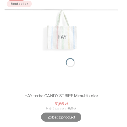
Bestseller
HAY torba CANDY STRIPE M multi kolor
Cena promocyjna
31,66 zł
Najniższa cena:
31,63 zł
Zobacz produkt