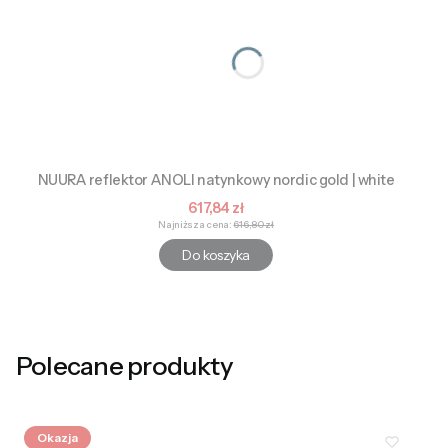
NUURA reflektor ANOLI natynkowy nordic gold | white
Cena promocyjna
617,84 zł
Najniższa cena:
616,80 zł
Do koszyka
Polecane produkty
Okazja