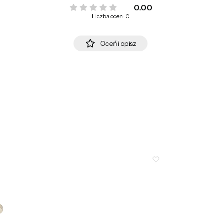
0.00
Liczba ocen: 0
Oceń i opisz