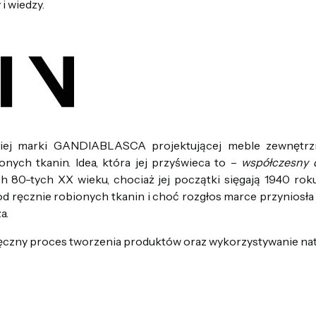
i wiedzy.
iej marki GANDIABLASCA projektującej meble zewnętrzn
onych tkanin. Idea, która jej przyświeca to –
współczesny d
ch 80-tych XX wieku, chociaż jej początki sięgają 1940 rok
d ręcznie robionych tkanin i choć rozgłos marce przyniosła k
a.
ręczny proces tworzenia produktów oraz wykorzystywanie nat