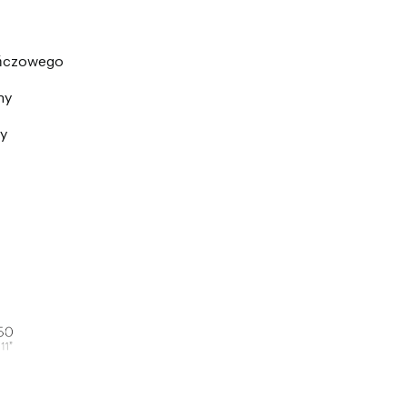
ańczowego
ny
y