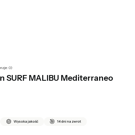
yku: 0. Zobacz szczegóły
nzje: 0)
n SURF MALIBU Mediterraneo
Wysoka jakość
14 dni na zwrot