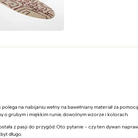
polega na nabijaniu wełny na bawełniany materiał za pomocą 
 o grubym i miękkim runie, dowolnym wzorze i kolorach.
tała z pasji do przygód. Oto pytanie - czy ten dywan napra
byt długo.