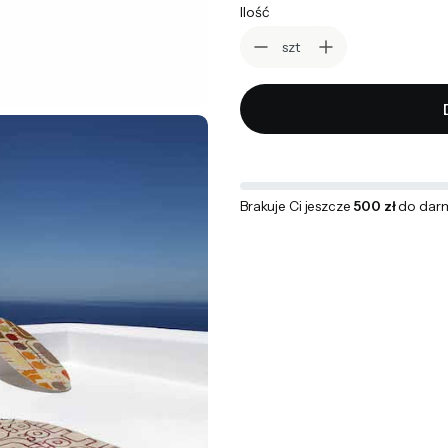
Ilość
szt
Brakuje Ci jeszcze
500 zł
do dar