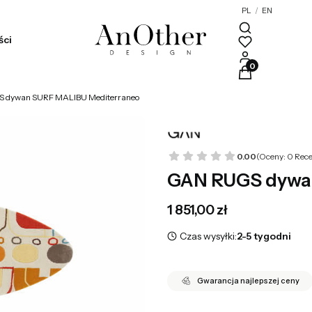
PL
/
EN
ści
Produkty w kosz
 dywan SURF MALIBU Mediterraneo
0.00
(Oceny: 0 Rece
GAN RUGS dywa
Cena
1 851,00 zł
Czas wysyłki:
2-5 tygodni
Gwarancja najlepszej ceny