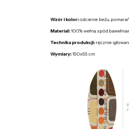
Wzór i kolor:
odcienie beżu, pomar
Materiał:
100% wełna, spód bawełnia
Technika produkcji:
ręcznie igłowan
Wymiary:
150x55 cm