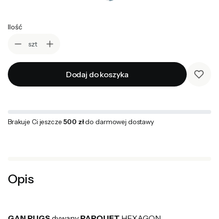
Wybierz
Ilość
szt
Dodaj do koszyka
Brakuje Ci jeszcze
500 zł
do darmowej dostawy
Opis
GAN RUGS
dywany
PARQUET
HEXAGON