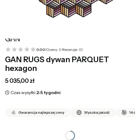
0.00
(Oceny: 0 Recenzje: 0)
GAN RUGS dywan PARQUET
hexagon
Cena
5 035,00 zł
Czas wysyłki:
2-5 tygodni
Gwarancja najlepszej ceny
Wysoka jakość
14 dni
*
wybierz rozmiar