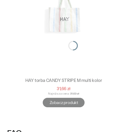
HAY torba CANDY STRIPE M multi kolor
Cena promocyjna
31,66 zł
Najniższa cena:
31,63 zł
Zobacz produkt