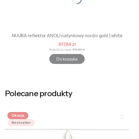
NUURA reflektor ANOLI natynkowy nordic gold | white
Cena promocyjna
617,84 zł
Najniższa cena:
616,80 zł
Do koszyka
Polecane produkty
Okazja
Bestseller