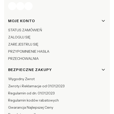
Linki w stopce
MOJE KONTO
STATUS ZAMÓWIEŃ
ZALOGUJ SIĘ
ZAREJESTRUJ SIĘ
PRZYPOMNIENIE HASŁA
PRZECHOWALNIA
BEZPIECZNE ZAKUPY
Wygodny Zwrot
Zwroty i Reklamacje od 01.01.2023
Regulamin od dn. 01.01.2023
Regulamin kodów rabatowych
Gwarancja Najlepszej Ceny