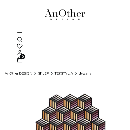
Otwórz wyszukiwarkę
Produkty w koszyku: 0. Zobacz szczegóły
AnOther DESIGN
SKLEP
TEKSTYLIA
dywany