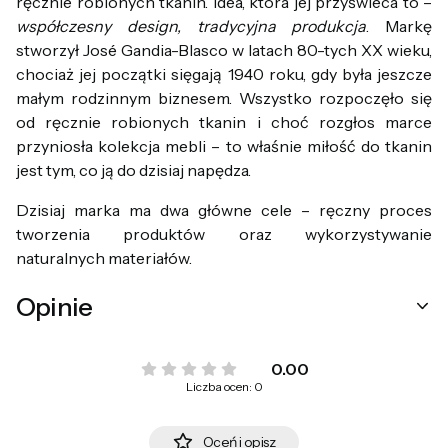
ręcznie robionych tkanin. Idea, która jej przyświeca to –
współczesny design, tradycyjna produkcja
. Markę
stworzył José Gandia-Blasco w latach 80-tych XX wieku,
chociaż jej początki sięgają 1940 roku, gdy była jeszcze
małym rodzinnym biznesem. Wszystko rozpoczęło się
od ręcznie robionych tkanin i choć rozgłos marce
przyniosła kolekcja mebli – to właśnie miłość do tkanin
jest tym, co ją do dzisiaj napędza.
Dzisiaj marka ma dwa główne cele – ręczny proces
tworzenia produktów oraz wykorzystywanie
naturalnych materiałów.
Opinie
0.00
Liczba ocen: 0
Oceń i opisz