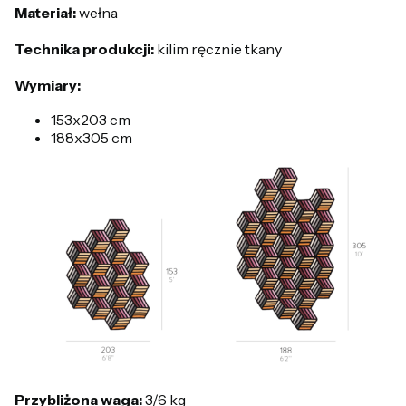
Materiał:
wełna
Technika produkcji:
kilim ręcznie tkany
Wymiary:
153x203 cm
188x305 cm
Przybliżona waga:
3/6 kg