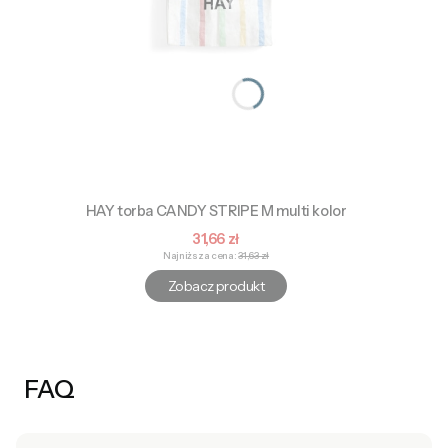
HAY torba CANDY STRIPE M multi kolor
Cena promocyjna
31,66 zł
Najniższa cena:
31,63 zł
Zobacz produkt
FAQ