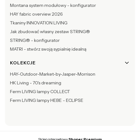
Montana system modułowy - konfigurator
HAY fabric overview 2026
Tkaniny INNOVATION LIVING
Jak zbudować własny zestaw STRING®
STRING® - konfigurator
MATRI - stwórz swoją sypialnię idealną
KOLEKCJE
HAY-Outdoor-Market-by-Jasper-Morrison
HK Living - 70's dreaming
Ferm LIVING lampy COLLECT
Ferm LIVING lampy HEBE - ECLIPSE
Sklep internetowy
Shoper Premium