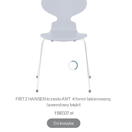
FRITZ HANSEN krzesło ANT 4 fornir lakierowany,
lawendowy błękit
Cena
1 587,07 zł
Do koszyka