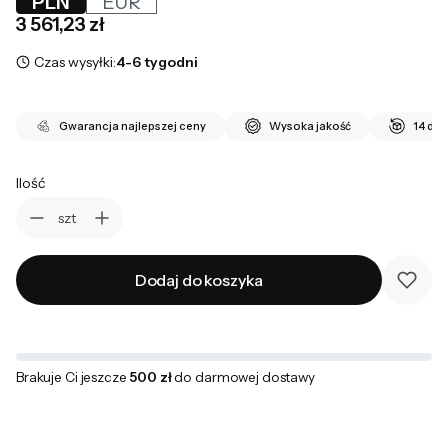
PLN
EUR
Cena
3 561,23 zł
Czas wysyłki:
4-6 tygodni
Gwarancja najlepszej ceny
Wysoka jakość
14 dni
Ilość
szt
Dodaj do koszyka
Brakuje Ci jeszcze
500 zł
do darmowej dostawy