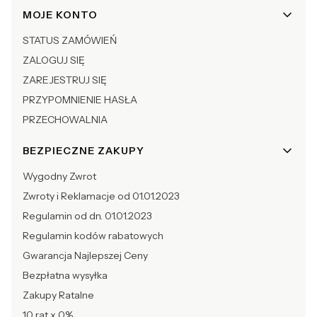
Linki w stopce
MOJE KONTO
STATUS ZAMÓWIEŃ
ZALOGUJ SIĘ
ZAREJESTRUJ SIĘ
PRZYPOMNIENIE HASŁA
PRZECHOWALNIA
BEZPIECZNE ZAKUPY
Wygodny Zwrot
Zwroty i Reklamacje od 01.01.2023
Regulamin od dn. 01.01.2023
Regulamin kodów rabatowych
Gwarancja Najlepszej Ceny
Bezpłatna wysyłka
Zakupy Ratalne
10 rat x 0%