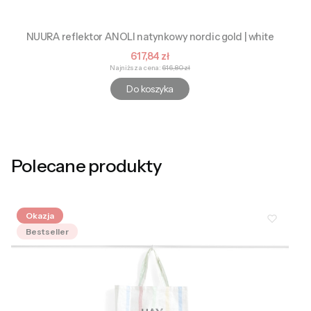
NUURA reflektor ANOLI natynkowy nordic gold | white
Cena promocyjna
617,84 zł
Najniższa cena:
616,80 zł
Do koszyka
Polecane produkty
Okazja
Bestseller