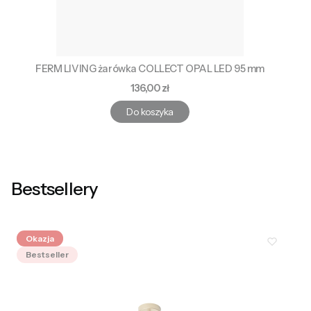
FERM LIVING żarówka COLLECT OPAL LED 95 mm
Cena
136,00 zł
Do koszyka
Bestsellery
Okazja
Bestseller