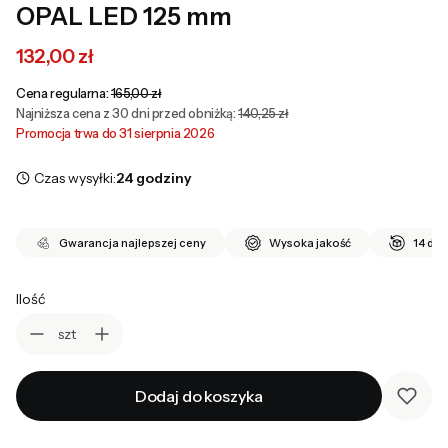
OPAL LED 125 mm
132,00 zł
Cena regularna:
165,00 zł
Najniższa cena z 30 dni przed obniżką:
140,25 zł
Promocja trwa do 31 sierpnia 2026
Czas wysyłki:
24 godziny
Gwarancja najlepszej ceny
Wysoka jakość
14 dni
Ilość
szt
Dodaj do koszyka