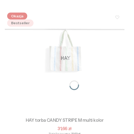
Okazja
Bestseller
HAY torba CANDY STRIPE M multi kolor
Cena promocyjna
31,66 zł
Najniższa cena:
31,63 zł