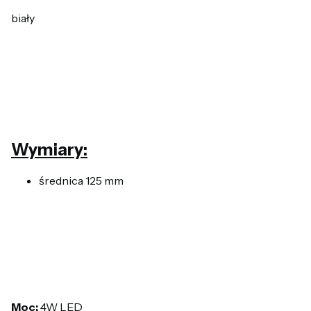
biały
Wymiary:
średnica 125 mm
Moc:
4W LED