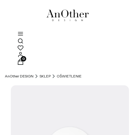
Otwórz wyszukiwarkę
Produkty w koszyku: 0. Zobacz szczegóły
AnOther DESIGN
SKLEP
OŚWIETLENIE