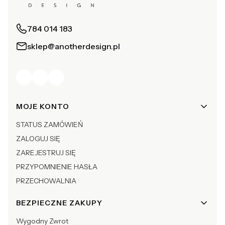
784 014 183
sklep@anotherdesign.pl
Linki w stopce
MOJE KONTO
STATUS ZAMÓWIEŃ
ZALOGUJ SIĘ
ZAREJESTRUJ SIĘ
PRZYPOMNIENIE HASŁA
PRZECHOWALNIA
BEZPIECZNE ZAKUPY
Wygodny Zwrot