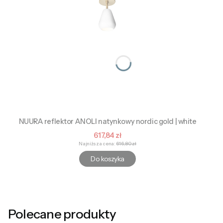
NUURA reflektor ANOLI natynkowy nordic gold | white
Cena promocyjna
617,84 zł
Najniższa cena:
616,80 zł
Do koszyka
Polecane produkty