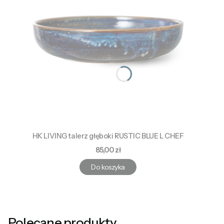
HK LIVING talerz głęboki RUSTIC BLUE L CHEF
Cena
85,00 zł
Do koszyka
Polecane produkty