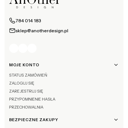
784 014 183
sklep@anotherdesign.pl
Linki w stopce
MOJE KONTO
STATUS ZAMÓWIEŃ
ZALOGUJ SIĘ
ZAREJESTRUJ SIĘ
PRZYPOMNIENIE HASŁA
PRZECHOWALNIA
BEZPIECZNE ZAKUPY