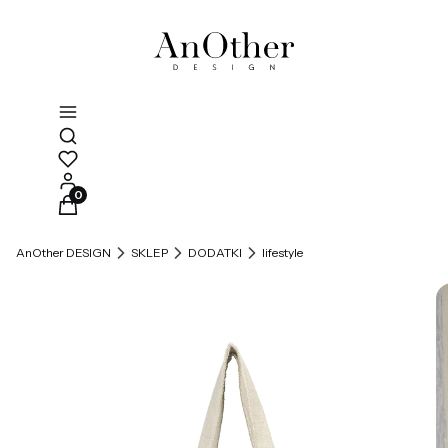
Otwórz wyszukiwarkę
Produkty w koszyku: 0. Zobacz szczegóły
AnOther DESIGN
SKLEP
DODATKI
lifestyle