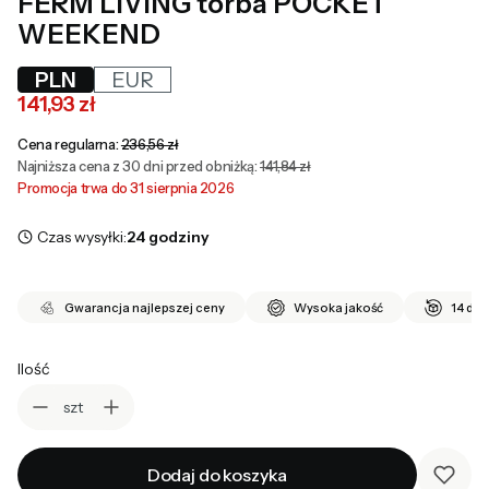
FERM LIVING torba POCKET
WEEKEND
PLN
EUR
141,93 zł
Cena regularna:
236,56 zł
Najniższa cena z 30 dni przed obniżką:
141,84 zł
Promocja trwa do 31 sierpnia 2026
Czas wysyłki:
24 godziny
Gwarancja najlepszej ceny
Wysoka jakość
14 dni
Ilość
szt
Dodaj do koszyka