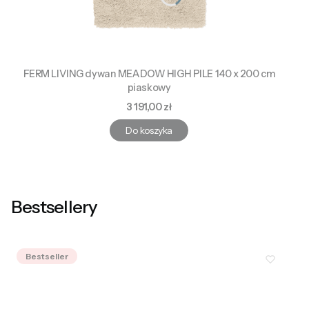
FERM LIVING dywan MEADOW HIGH PILE 140 x 200 cm
piaskowy
Cena
3 191,00 zł
Do koszyka
Bestsellery
Bestseller