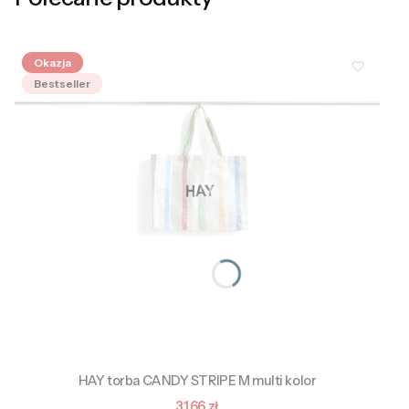
Okazja
Bestseller
HAY torba CANDY STRIPE M multi kolor
Cena promocyjna
31,66 zł