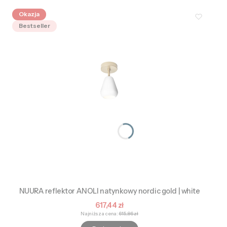
Okazja
Bestseller
NUURA reflektor ANOLI natynkowy nordic gold | white
Cena promocyjna
617,44 zł
Najniższa cena:
615,86 zł