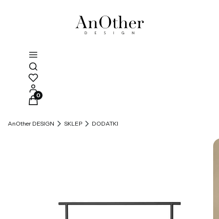
Otwórz wyszukiwarkę
Produkty w koszyku: 0. Zobacz szczegóły
AnOther DESIGN
SKLEP
DODATKI