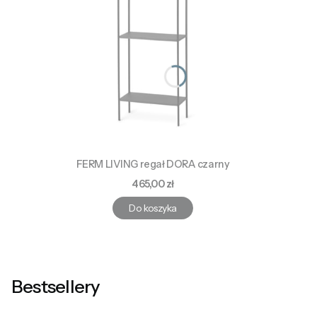
FERM LIVING regał DORA czarny
Cena
465,00 zł
Do koszyka
Bestsellery