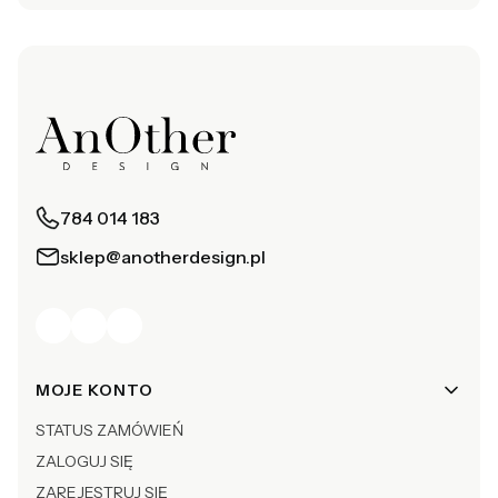
784 014 183
sklep@anotherdesign.pl
Linki w stopce
MOJE KONTO
STATUS ZAMÓWIEŃ
ZALOGUJ SIĘ
ZAREJESTRUJ SIĘ