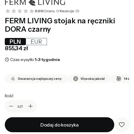
0.00
(Oceny: 0 Recenzje: 0)
FERM LIVING stojak na ręczniki
DORA czarny
PLN
EUR
Cena
855,34 zł
Czas wysyłki:
1-3 tygodnie
Gwarancja najlepszej ceny
Wysoka jakość
14 dni
Ilość
szt
Dodaj do koszyka