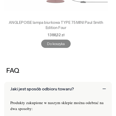
ANGLEPOISE lampa biurkowa TYPE 75 MINI Paul Smith
Edition Four
Cena
1 388,32 zł
Do koszyka
FAQ
Jaki jest sposób odbioru towaru?
Produkty zakupione w naszym sklepie można odebrać na
dwa sposoby: