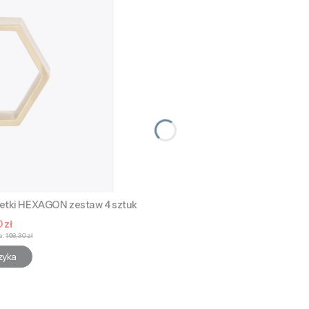
wetki HEXAGON zestaw 4 sztuk
 promocyjna
 zł
a:
168,30 zł
zyka