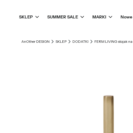
SKLEP
SUMMER SALE
MARKI
Nowe 
AnOther DESIGN
SKLEP
DODATKI
FERM LIVING stojak n