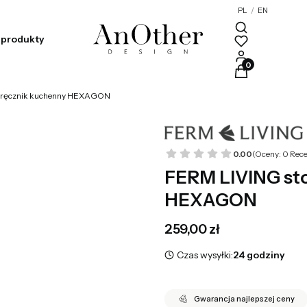
PL
/
EN
produkty
Produkty w kosz
a ręcznik kuchenny HEXAGON
0.00
(Oceny: 0 Rece
FERM LIVING sto
HEXAGON
Cena
259,00 zł
Czas wysyłki:
24 godziny
Gwarancja najlepszej ceny