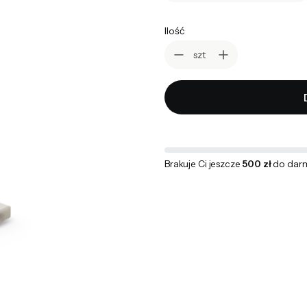
Ilość
szt
Brakuje Ci jeszcze
500 zł
do dar