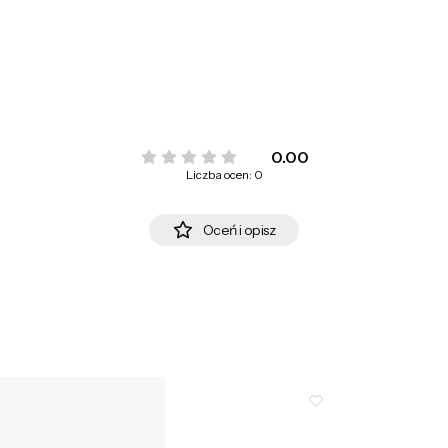
0.00
Liczba ocen: 0
Oceń i opisz