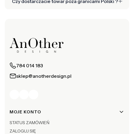
Czy dostarczacie towar poza granicami Polski ?
784 014 183
sklep@anotherdesign.pl
Linki w stopce
MOJE KONTO
STATUS ZAMÓWIEŃ
ZALOGUJ SIĘ