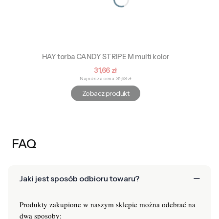
HAY torba CANDY STRIPE M multi kolor
Cena promocyjna
31,66 zł
Najniższa cena:
31,63 zł
Zobacz produkt
FAQ
Jaki jest sposób odbioru towaru?
Produkty zakupione w naszym sklepie można odebrać na
dwa sposoby: