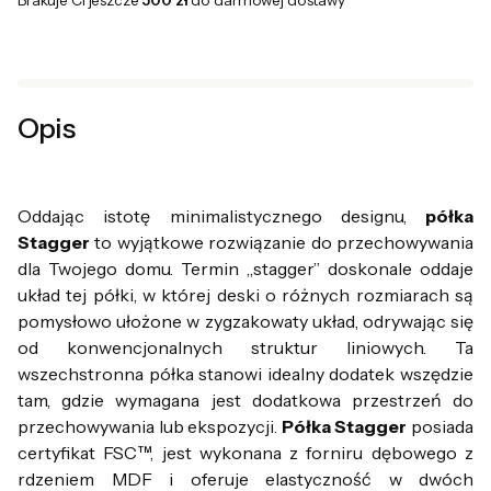
Brakuje Ci jeszcze
500 zł
do darmowej dostawy
Opis
Oddając istotę minimalistycznego designu,
półka
Stagger
to wyjątkowe rozwiązanie do przechowywania
dla Twojego domu. Termin „stagger” doskonale oddaje
układ tej półki, w której deski o różnych rozmiarach są
pomysłowo ułożone w zygzakowaty układ, odrywając się
od konwencjonalnych struktur liniowych. Ta
wszechstronna półka stanowi idealny dodatek wszędzie
tam, gdzie wymagana jest dodatkowa przestrzeń do
przechowywania lub ekspozycji.
Półka Stagger
posiada
certyfikat FSC™, jest wykonana z forniru dębowego z
rdzeniem MDF i oferuje elastyczność w dwóch