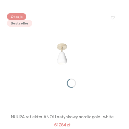
Okazja
Bestseller
NUURA reflektor ANOLI natynkowy nordic gold | white
Cena promocyjna
617,84 zł