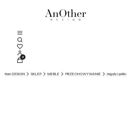
Otwórz wyszukiwarkę
Produkty w koszyku: 0. Zobacz szczegóły
nOther DESIGN
SKLEP
MEBLE
PRZECHOWYWANIE
regały i półki