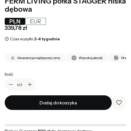
FERM LIVING półka STAGGER niska
dębowa
PLN
EUR
Cena
339,78 zł
Czas wysyłki:
2-4 tygodnie
Gwarancja najlepszej ceny
Wysoka jakość
14 dni
Ilość
szt
Dodaj do koszyka