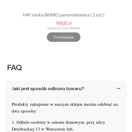
HAY miska BARRO jasnoniebieska ( 2 szt.)
Cena promocyjna
168,33 zł
Najniższa cena:
167,57 zł
Do koszyka
FAQ
Jaki jest sposób odbioru towaru?
Produkty zakupione w naszym sklepie można odebrać na
dwa sposoby:
1. Odbiór osobisty w salonie firmowym, przy ulicy
Drużbackiej 13 w Warszawie lub,