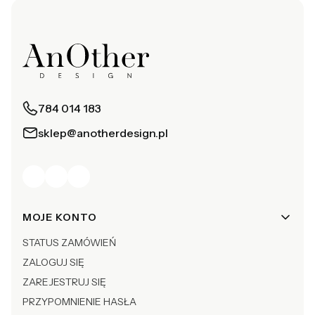
784 014 183
sklep@anotherdesign.pl
Linki w stopce
MOJE KONTO
STATUS ZAMÓWIEŃ
ZALOGUJ SIĘ
ZAREJESTRUJ SIĘ
PRZYPOMNIENIE HASŁA