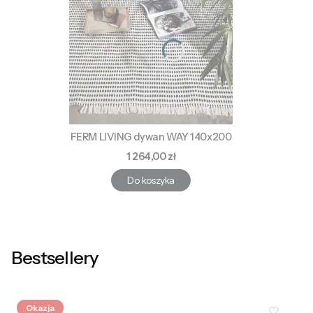
FERM LIVING dywan WAY 140x200
Cena
1 264,00 zł
Do koszyka
Bestsellery
Okazja