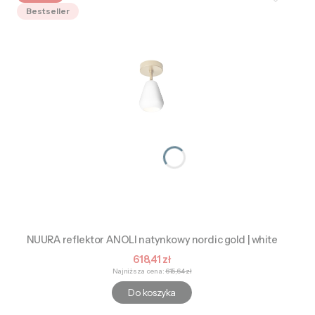
Bestseller
NUURA reflektor ANOLI natynkowy nordic gold | white
Cena promocyjna
618,41 zł
Najniższa cena:
615,64 zł
Do koszyka