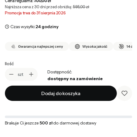
Cena regularna:
700,00 zł
Najniższa cena z 30 dni przed obniżką:
595,00 zł
Promocja trwa do 31 sierpnia 2026
Czas wysyłki:
24 godziny
Gwarancja najlepszej ceny
Wysoka jakość
14 dni
Ilość
Dostępność:
szt
dostępny na zamówienie
Dodaj do koszyka
Brakuje Ci jeszcze
500 zł
do darmowej dostawy