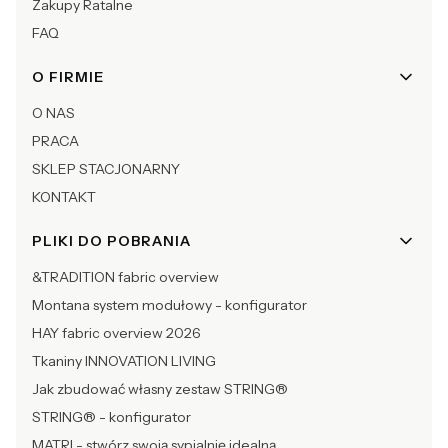
Zakupy Ratalne
FAQ
O FIRMIE
O NAS
PRACA
SKLEP STACJONARNY
KONTAKT
PLIKI DO POBRANIA
&TRADITION fabric overview
Montana system modułowy - konfigurator
HAY fabric overview 2026
Tkaniny INNOVATION LIVING
Jak zbudować własny zestaw STRING®
STRING® - konfigurator
MATRI - stwórz swoją sypialnię idealną