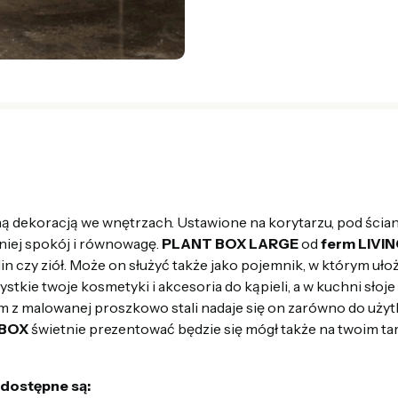
ą dekoracją we wnętrzach. Ustawione na korytarzu, pod ścian
niej spokój i równowagę.
PLANT BOX LARGE
od
ferm LIVI
 czy ziół. Może on służyć także jako pojemnik, w którym uło
kie twoje kosmetyki i akcesoria do kąpieli, a w kuchni słoje z
 z malowanej proszkowo stali nadaje się on zarówno do użyt
 BOX
świetnie prezentować będzie się mógł także na twoim tar
dostępne są: