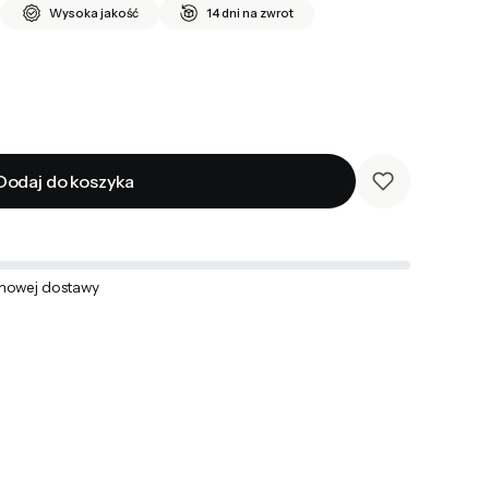
Wysoka jakość
14 dni na zwrot
Dodaj do koszyka
mowej dostawy