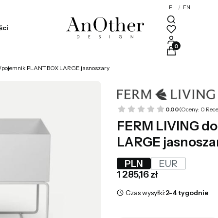
PL
/
EN
ści
Produkty w kosz
/pojemnik PLANT BOX LARGE jasnoszary
0.00
(Oceny: 0 Rece
FERM LIVING do
LARGE jasnosza
PLN
EUR
Cena
1 285,16 zł
Czas wysyłki:
2-4 tygodnie