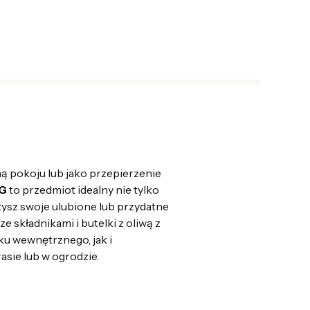
ą pokoju lub jako przepierzenie
NG
to przedmiot idealny nie tylko
żysz swoje ulubione lub przydatne
e składnikami i butelki z oliwą z
ku wewnętrznego, jak i
asie lub w ogrodzie.