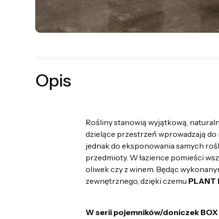
Opis
Rośliny stanowią wyjątkową, naturaln
dzielące przestrzeń wprowadzają do 
jednak do eksponowania samych roślin
przedmioty. W łazience pomieści wszyst
oliwek czy z winem. Będąc wykonanym
zewnętrznego, dzięki czemu
PLANT
W serii pojemników/doniczek BOX 