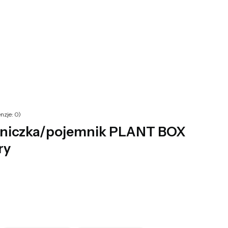
yku: 0. Zobacz szczegóły
nzje: 0)
niczka/pojemnik PLANT BOX
ry