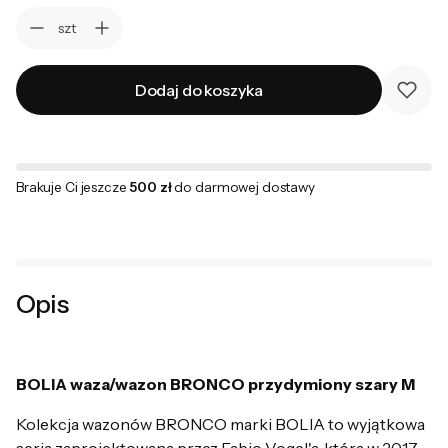
szt
Dodaj do koszyka
Brakuje Ci jeszcze
500 zł
do darmowej dostawy
Opis
BOLIA waza/wazon BRONCO przydymiony szary M
Kolekcja wazonów BRONCO marki BOLIA to wyjątkowa
seria zaprojektowana przez Fabio Vogel'a, która w 2017