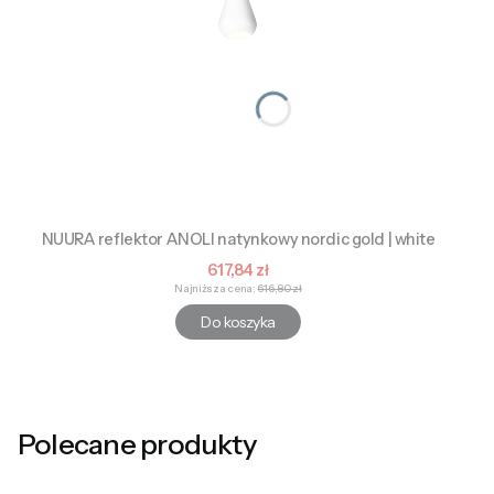
NUURA reflektor ANOLI natynkowy nordic gold | white
Cena promocyjna
617,84 zł
Najniższa cena:
616,80 zł
Do koszyka
Polecane produkty