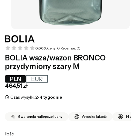
0.00
(Oceny: 0 Recenzje: 0)
BOLIA waza/wazon BRONCO
przydymiony szary M
PLN
EUR
Cena
464,51 zł
Czas wysyłki:
2-4 tygodnie
Gwarancja najlepszej ceny
Wysoka jakość
14 dni
Ilość