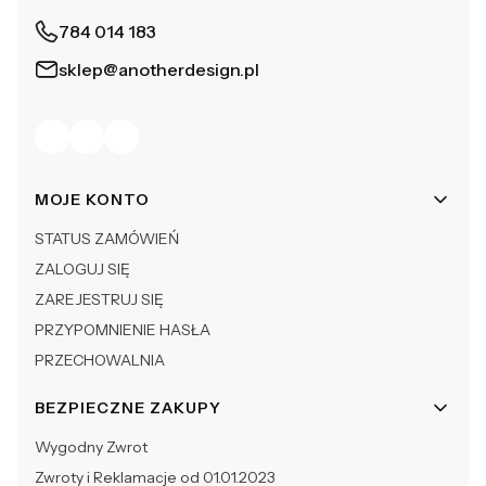
784 014 183
sklep@anotherdesign.pl
Linki w stopce
MOJE KONTO
STATUS ZAMÓWIEŃ
ZALOGUJ SIĘ
ZAREJESTRUJ SIĘ
PRZYPOMNIENIE HASŁA
PRZECHOWALNIA
BEZPIECZNE ZAKUPY
Wygodny Zwrot
Zwroty i Reklamacje od 01.01.2023