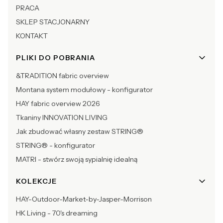
PRACA
SKLEP STACJONARNY
KONTAKT
PLIKI DO POBRANIA
&TRADITION fabric overview
Montana system modułowy - konfigurator
HAY fabric overview 2026
Tkaniny INNOVATION LIVING
Jak zbudować własny zestaw STRING®
STRING® - konfigurator
MATRI - stwórz swoją sypialnię idealną
KOLEKCJE
HAY-Outdoor-Market-by-Jasper-Morrison
HK Living - 70's dreaming