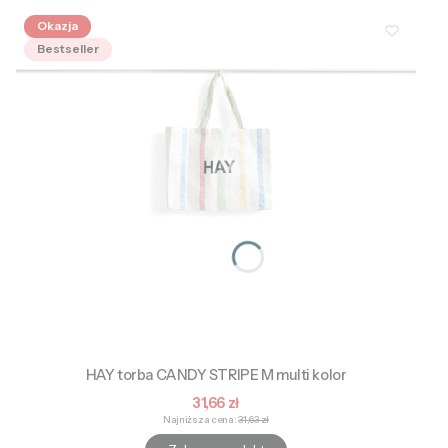
Okazja
Bestseller
HAY torba CANDY STRIPE M multi kolor
Cena promocyjna
31,66 zł
Najniższa cena:
31,63 zł