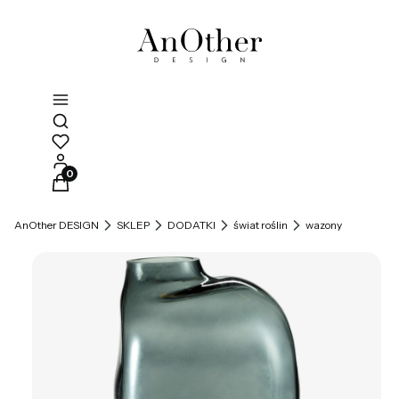
Otwórz wyszukiwarkę
Produkty w koszyku: 0. Zobacz szczegóły
AnOther DESIGN
SKLEP
DODATKI
świat roślin
wazony