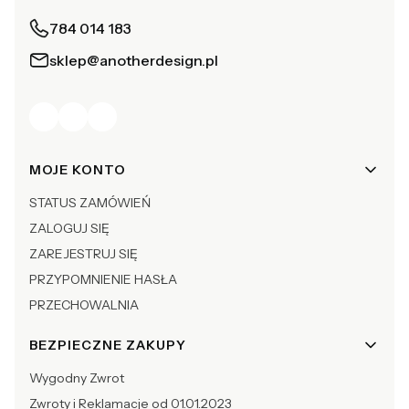
784 014 183
sklep@anotherdesign.pl
Linki w stopce
MOJE KONTO
STATUS ZAMÓWIEŃ
ZALOGUJ SIĘ
ZAREJESTRUJ SIĘ
PRZYPOMNIENIE HASŁA
PRZECHOWALNIA
BEZPIECZNE ZAKUPY
Wygodny Zwrot
Zwroty i Reklamacje od 01.01.2023