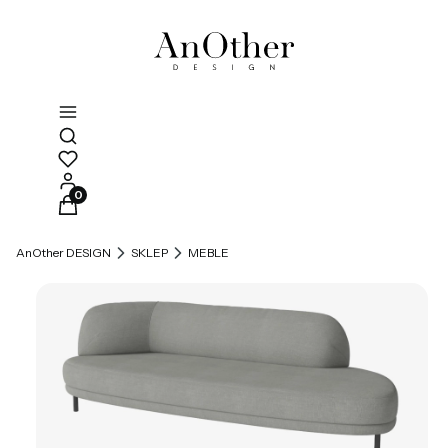
Otwórz wyszukiwarkę
Produkty w koszyku: 0. Zobacz szczegóły
AnOther DESIGN
SKLEP
MEBLE