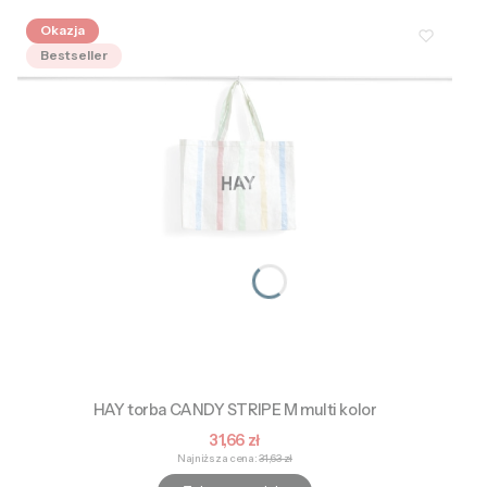
Okazja
Bestseller
HAY torba CANDY STRIPE M multi kolor
Cena promocyjna
31,66 zł
Najniższa cena:
31,63 zł