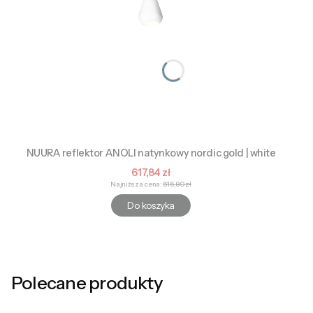
NUURA reflektor ANOLI natynkowy nordic gold | white
Cena promocyjna
617,84 zł
Najniższa cena:
616,80 zł
Do koszyka
Polecane produkty