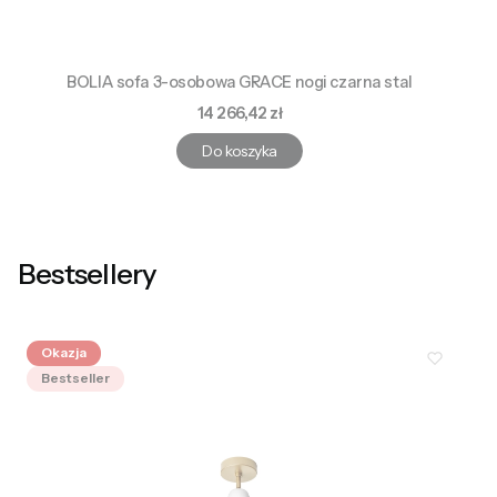
BOLIA sofa 3-osobowa GRACE nogi czarna stal
Cena
14 266,42 zł
Do koszyka
Bestsellery
Okazja
Bestseller