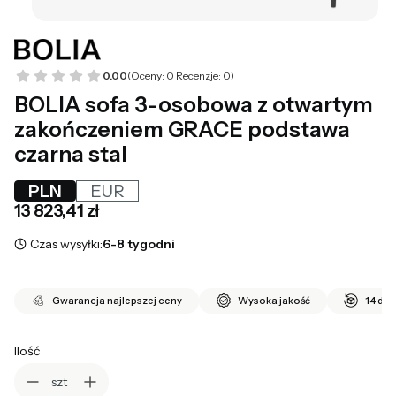
0.00
(Oceny: 0 Recenzje: 0)
BOLIA sofa 3-osobowa z otwartym
zakończeniem GRACE podstawa
czarna stal
PLN
EUR
Cena
13 823,41 zł
Czas wysyłki:
6-8 tygodni
Gwarancja najlepszej ceny
Wysoka jakość
14 dni
Ilość
szt