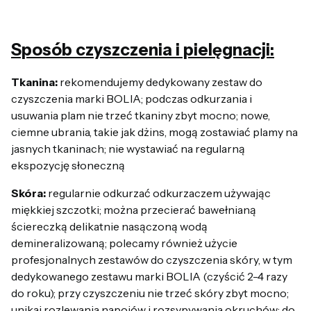
Sposób czyszczenia i pielęgnacji:
Tkanina:
rekomendujemy dedykowany zestaw do
czyszczenia marki BOLIA; podczas odkurzania i
usuwania plam nie trzeć tkaniny zbyt mocno; nowe,
ciemne ubrania, takie jak dżins, mogą zostawiać plamy na
jasnych tkaninach; nie wystawiać na regularną
ekspozycję słoneczną
Skóra:
regularnie odkurzać odkurzaczem używając
miękkiej szczotki; można przecierać bawełnianą
ściereczką delikatnie nasączoną wodą
demineralizowaną; polecamy również użycie
profesjonalnych zestawów do czyszczenia skóry, w tym
dedykowanego zestawu marki BOLIA (czyścić 2-4 razy
do roku); przy czyszczeniu nie trzeć skóry zbyt mocno;
unikaj rozlewania napojów i rozsypywania okruchów; do