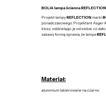
BOLIA lampa ścienna REFLECTION
Projekt lampy
REFLECTION
marki
B
ponadczasowego. Projektant Asger R
klosz, oddzielając je od siebie, co da
zabawy formą sprawia, że lampa
REF
Materiał:
aluminium lakierowane na czarno