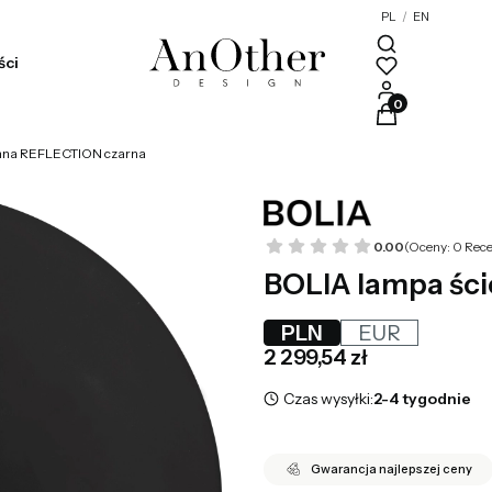
PL
/
EN
ści
Produkty w kosz
enna REFLECTION czarna
0.00
(Oceny: 0 Rece
BOLIA lampa śc
PLN
EUR
Cena
2 299,54 zł
Czas wysyłki:
2-4 tygodnie
Gwarancja najlepszej ceny