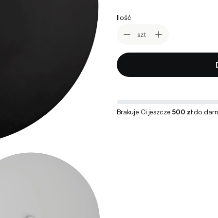
Ilość
szt
Brakuje Ci jeszcze
500 zł
do dar