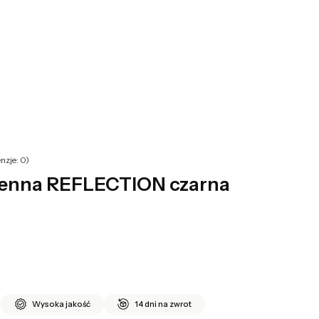
yku: 0. Zobacz szczegóły
nzje: 0)
ienna REFLECTION czarna
Wysoka jakość
14 dni na zwrot