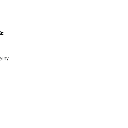
a:
ylny