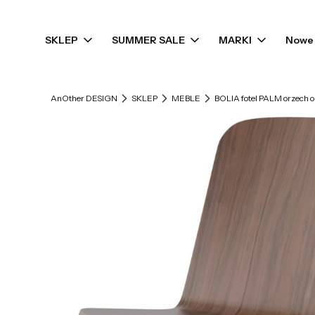
SKLEP
SUMMER SALE
MARKI
Nowe 
AnOther DESIGN
SKLEP
MEBLE
BOLIA fotel PALM orzech 