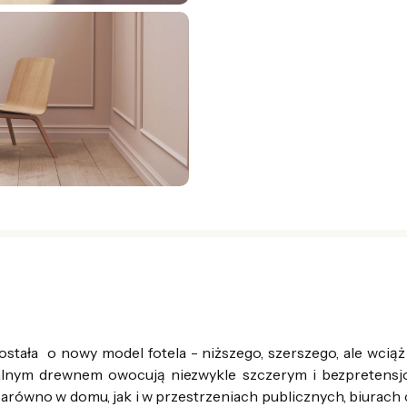
tała o nowy model fotela - niższego, szerszego, ale wciąż 
alnym drewnem owocują niezwykle szczerym i bezpretensj
zarówno w domu, jak i w przestrzeniach publicznych, biurach