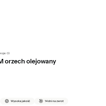
yku: 0. Zobacz szczegóły
nzje: 0)
M orzech olejowany
Wysoka jakość
14 dni na zwrot