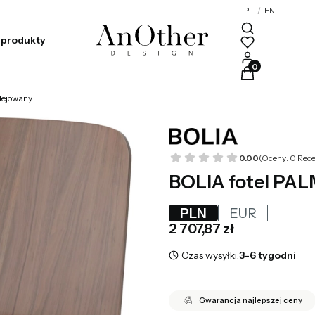
PL
/
EN
produkty
Produkty w kosz
olejowany
0.00
(Oceny: 0 Rece
BOLIA fotel PAL
PLN
EUR
Cena
2 707,87 zł
Czas wysyłki:
3-6 tygodni
Gwarancja najlepszej ceny