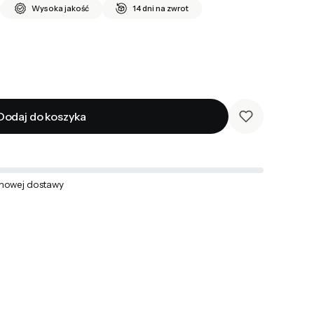
Wysoka jakość
14 dni na zwrot
Dodaj do koszyka
mowej dostawy