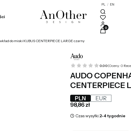
PL
/
EN
ści
Produkty w kosz
ład do miski KUBUS CENTERPIECE LARGE czarny
0.00
(Oceny: 0 Rece
AUDO COPENHAG
CENTERPIECE L
PLN
EUR
Cena
98,86 zł
Czas wysyłki:
2-4 tygodnie