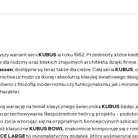
szy wariant serii
KUBUS
w roku 1962. Przedmioty, które kie
 dla rodziny oraz bliskich znajomych architekta, dzięki firmie
Lassen
, dostępne są teraz także dla ciebie. Cała seria
KUBUS
, 
ictwa uchodzi za ikonę i absolutną klasykę światowego desi
równo z filozofią modernizmu czy funkcjonalizmu, jak i minim
charakter.
ią wariację na temat klasycznego świecznika
KUBUS
będąc j
o przechowywania. Bezpośrednim twórcą projektu - podobnie 
 do życia wzorując się na oryginalnych, koncepcyjnych szkica
niż klasyczne
KUBUS BOWL
znakomicie komponuje się z nim
CE LARGE
to minimalistyczny dodatek, który wyśmienicie spr