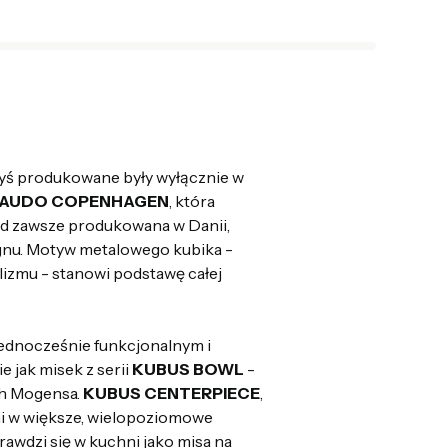
dyś produkowane były wyłącznie w
AUDO COPENHAGEN
, która
od zawsze produkowana w Danii,
gnu. Motyw metalowego kubika -
alizmu - stanowi podstawę całej
ednocześnie funkcjonalnym i
jak misek z serii
KUBUS BOWL
-
ch Mogensa.
KUBUS CENTERPIECE
,
i w większe, wielopoziomowe
awdzi się w kuchni jako misa na