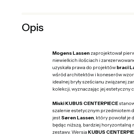
Opis
Mogens Lassen
zaprojektował pierw
niewielkich ilościach i zarezerwowane
uzyskała prawa do projektów
braci 
wśród architektów i koneserów wzorn
idealnej bryły sześcianu związanej za
kolekcji, wyznaczając jej estetyczny 
Miski KUBUS CENTERPIECE
stanow
szalenie estetycznym przedmiotem d
jest
Søren Lassen
, który powołał je
będąc niższą, bardziej horyzontalną 
zestawy. Wersja
KUBUS CENTERPIE