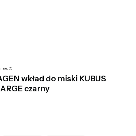
yku: 0. Zobacz szczegóły
nzje: 0)
EN wkład do miski KUBUS
ARGE czarny