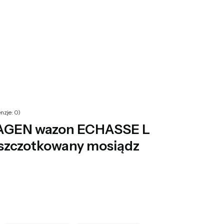
yku: 0. Zobacz szczegóły
nzje: 0)
GEN wazon ECHASSE L
 szczotkowany mosiądz