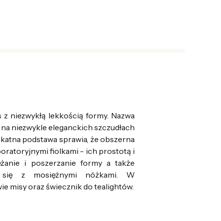
 z niezwykłą lekkością formy. Nazwa
ię na niezwykle eleganckich szczudłach
likatna podstawa sprawia, że obszerna
ratoryjnymi fiolkami - ich prostotą i
ężanie i poszerzanie formy a także
je się z mosiężnymi nóżkami. W
ie misy oraz świecznik do tealightów.