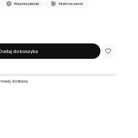
Wysoka jakość
14 dni na zwrot
Dodaj do koszyka
mowej dostawy