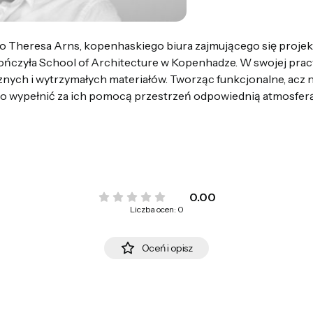
dio Theresa Arns, kopenhaskiego biura zajmującego się proj
kończyła School of Architecture w Kopenhadze. W swojej prac
znych i wytrzymałych materiałów. Tworząc funkcjonalne, acz
lko wypełnić za ich pomocą przestrzeń odpowiednią atmosferą,
0.00
Liczba ocen: 0
Oceń i opisz