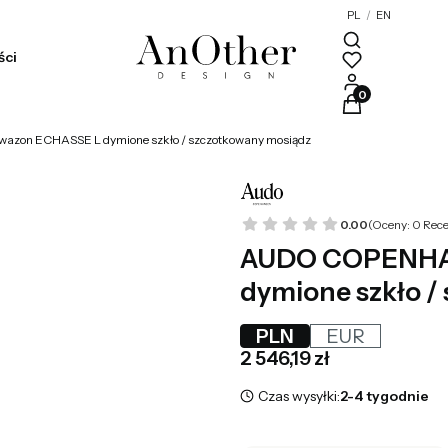
PL
/
EN
ści
Produkty w kosz
n ECHASSE L dymione szkło / szczotkowany mosiądz
0.00
(Oceny: 0 Rece
AUDO COPENHA
dymione szkło /
PLN
EUR
Cena
2 546,19 zł
Czas wysyłki:
2-4 tygodnie