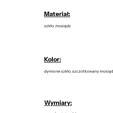
Materiał:
szkło, mosiądz
Kolor:
dymione szkło, szczotkowany mosią
Wymiary: