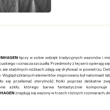
ENHAGEN
łączy w sobie wdzięk tradycyjnych wazonów i mis
cuskiego i oznacza szczudła. Przedmioty z tej serii opierają s
h, ale stabilnych nóżkach zdają się dryfować w powietrzu. De
e. Wygląd szklanych elementów inspirowany był natomiast labo
ało się przełamać sterylność fiolki poprzez delikatne zw
ione szkło, którego barwa fantastycznie komponu
NHAGEN
znajdują się wazony w trzech różnych rozmiarach, dw