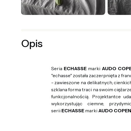
Opis
Seria
ECHASSE
marki
AUDO COP
"echasse" została zaczerpnięta z fran
- zawieszone na delikatnych, cienkic
szklana forma traci na swoim ciężarz
funkcjonalnością. Projektantce ud
wykorzystując ciemne, przydym
serii
ECHASSE
marki
AUDO COPE