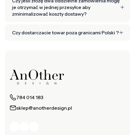
Czy jeśli złożę dwa oddzielne zamówienia mogę
je otrzymać w jednej przesyłce aby
zminimalizować koszty dostawy?
Czy dostarczacie towar poza granicami Polski ?
784 014 183
sklep@anotherdesign.pl