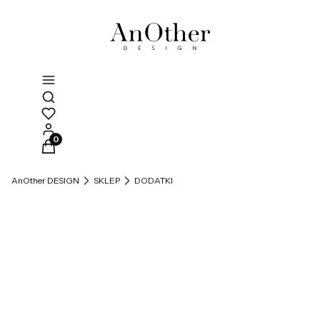
Otwórz wyszukiwarkę
Produkty w koszyku: 0. Zobacz szczegóły
AnOther DESIGN
SKLEP
DODATKI