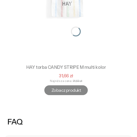
HAY torba CANDY STRIPE M multi kolor
Cena promocyjna
31,66 zł
Najniższa cena:
31,63 zł
Zobacz produkt
FAQ