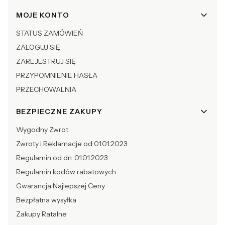
Linki w stopce
MOJE KONTO
STATUS ZAMÓWIEŃ
ZALOGUJ SIĘ
ZAREJESTRUJ SIĘ
PRZYPOMNIENIE HASŁA
PRZECHOWALNIA
BEZPIECZNE ZAKUPY
Wygodny Zwrot
Zwroty i Reklamacje od 01.01.2023
Regulamin od dn. 01.01.2023
Regulamin kodów rabatowych
Gwarancja Najlepszej Ceny
Bezpłatna wysyłka
Zakupy Ratalne