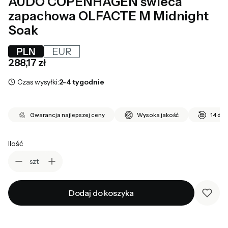
AUDO COPENHAGEN świeca
zapachowa OLFACTE M Midnight
Soak
PLN
EUR
Cena
288,17 zł
Czas wysyłki:
2-4 tygodnie
Gwarancja najlepszej ceny
Wysoka jakość
14 dni
Ilość
szt
Dodaj do koszyka