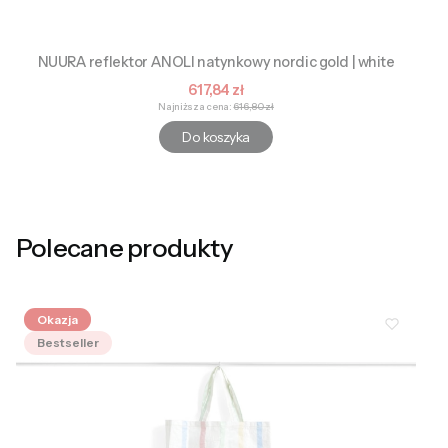
NUURA reflektor ANOLI natynkowy nordic gold | white
Cena promocyjna
617,84 zł
Najniższa cena:
616,80 zł
Do koszyka
Polecane produkty
Okazja
Bestseller