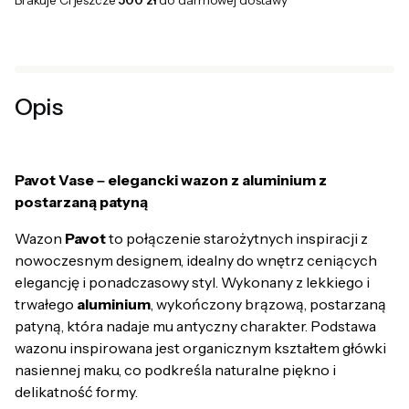
Brakuje Ci jeszcze
500 zł
do darmowej dostawy
Opis
Pavot Vase – elegancki wazon z aluminium z
postarzaną patyną
Wazon
Pavot
to połączenie starożytnych inspiracji z
nowoczesnym designem, idealny do wnętrz ceniących
elegancję i ponadczasowy styl. Wykonany z lekkiego i
trwałego
aluminium
, wykończony brązową, postarzaną
patyną, która nadaje mu antyczny charakter. Podstawa
wazonu inspirowana jest organicznym kształtem główki
nasiennej maku, co podkreśla naturalne piękno i
delikatność formy.