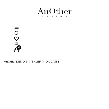
Otwórz wyszukiwarkę
Produkty w koszyku: 0. Zobacz szczegóły
AnOther DESIGN
SKLEP
DODATKI