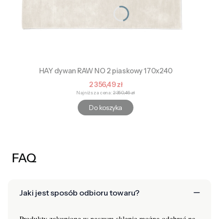
HAY dywan RAW NO 2 piaskowy 170x240
Cena promocyjna
2 356,49 zł
Najniższa cena:
2 350,46 zł
Do koszyka
FAQ
Jaki jest sposób odbioru towaru?
Produkty zakupione w naszym sklepie można odebrać na