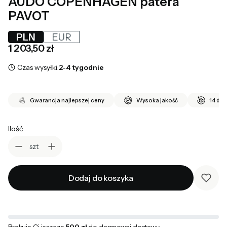
AUDO COPENHAGEN patera
PAVOT
PLN
EUR
Cena
1 203,50 zł
Czas wysyłki:
2-4 tygodnie
Gwarancja najlepszej ceny
Wysoka jakość
14 dni
Ilość
szt
Dodaj do koszyka