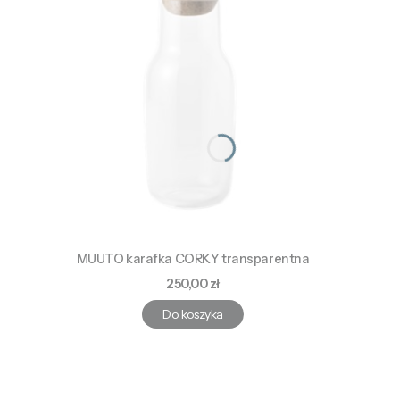
MUUTO karafka CORKY transparentna
Cena
250,00 zł
Do koszyka