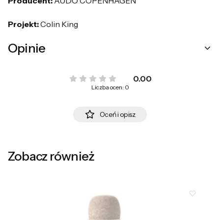
Producent:
AUDO COPENHAGEN
Projekt:
Colin King
Opinie
0.00
Liczba ocen: 0
Oceń i opisz
Zobacz również