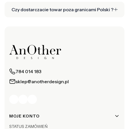
Czy dostarczacie towar poza granicami Polski ?
784 014 183
sklep@anotherdesign.pl
Linki w stopce
MOJE KONTO
STATUS ZAMÓWIEŃ