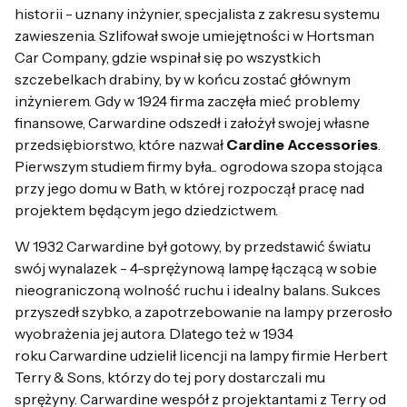
historii - uznany inżynier, specjalista z zakresu systemu
zawieszenia. Szlifował swoje umiejętności w Hortsman
Car Company, gdzie wspinał się po wszystkich
szczebelkach drabiny, by w końcu zostać głównym
inżynierem. Gdy w 1924 firma zaczęła mieć problemy
finansowe, Carwardine odszedł i założył swojej własne
przedsiębiorstwo, które nazwał
Cardine Accessories
.
Pierwszym studiem firmy była... ogrodowa szopa stojąca
przy jego domu w Bath, w której rozpoczął pracę nad
projektem będącym jego dziedzictwem.
W 1932 Carwardine był gotowy, by przedstawić światu
swój wynalazek - 4-sprężynową lampę łączącą w sobie
nieograniczoną wolność ruchu i idealny balans. Sukces
przyszedł szybko, a zapotrzebowanie na lampy przerosło
wyobrażenia jej autora. Dlatego też w 1934
roku Carwardine udzielił licencji na lampy firmie Herbert
Terry & Sons, którzy do tej pory dostarczali mu
sprężyny. Carwardine wespół z projektantami z Terry od