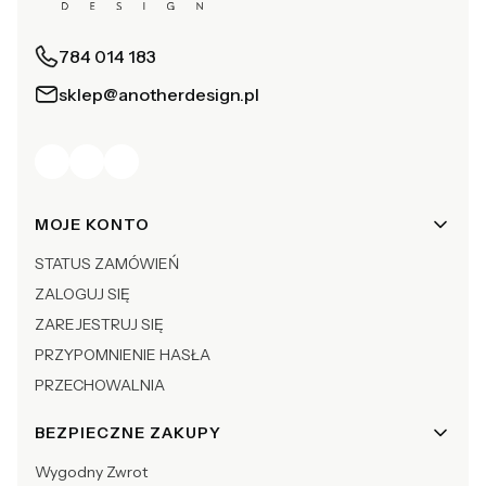
784 014 183
sklep@anotherdesign.pl
Linki w stopce
MOJE KONTO
STATUS ZAMÓWIEŃ
ZALOGUJ SIĘ
ZAREJESTRUJ SIĘ
PRZYPOMNIENIE HASŁA
PRZECHOWALNIA
BEZPIECZNE ZAKUPY
Wygodny Zwrot