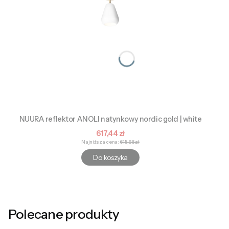
NUURA reflektor ANOLI natynkowy nordic gold | white
Cena promocyjna
617,44 zł
Najniższa cena:
615,86 zł
Do koszyka
Polecane produkty