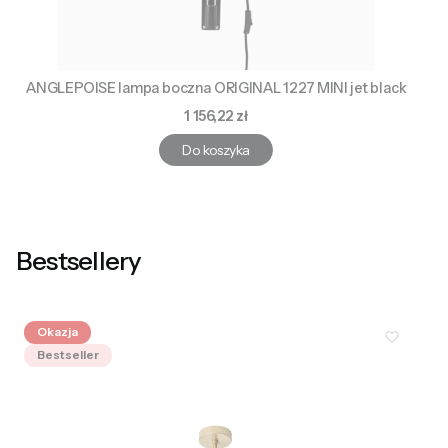
ANGLEPOISE lampa boczna ORIGINAL 1227 MINI jet black
Cena
1 156,22 zł
Do koszyka
Bestsellery
Okazja
Bestseller