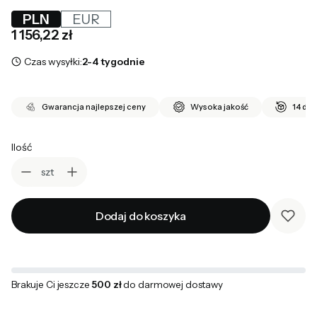
PLN
EUR
Cena
1 156,22 zł
Czas wysyłki:
2-4 tygodnie
Gwarancja najlepszej ceny
Wysoka jakość
14 dni
Ilość
szt
Dodaj do koszyka
Brakuje Ci jeszcze
500 zł
do darmowej dostawy