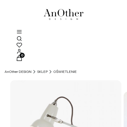
Otwórz wyszukiwarkę
Produkty w koszyku: 0. Zobacz szczegóły
AnOther DESIGN
SKLEP
OŚWIETLENIE