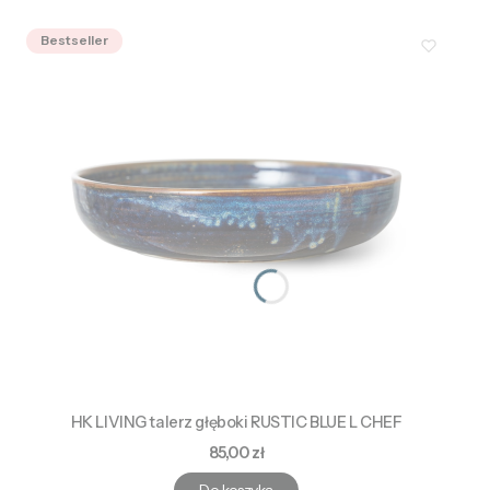
Bestseller
HK LIVING talerz głęboki RUSTIC BLUE L CHEF
Cena
85,00 zł
Do koszyka