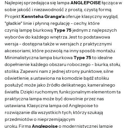
Najlepiej sprzedająca się lampa
ANGLEPOISE
łącząca w
sobie jakość i niezawodność z prostą, czystą formą.
Projekt
Kennteha Grange'a
oferuje klasyczny wygląd,
"gładkie" linie i płynną regulację - cechy, które
czynią lampę biurkową
Type 75
jednym z najlepszych
wyborów do każdego wnętrza. Jest to podstawowa
wersja - dostępna także w wersjach z praktycznymi
akcesoriami, które pozwolą na inny sposób montażu.
Minimalistyczna lampa biurkowa
Type 75
to idealne
dopełnienie każdego obszaru roboczego - biurka, stołu,
stolika. Zapewni nam z jednej strony punktowe, silne
oświetlenie, a ustawiona na komodzie bądź stoliku
posłużyć może jako źródło delikatnego, kameralnego
światła. Dzięki ruchomym, funkcjonalnym elementom ta
praktyczna lampa może być dowolnie przez nas
ustawiana. Klasyczna lampa od Anglepoise to
rozwiązanie dla wszystkich tych, którzy szukają
przedmiotów o nieprzemijającym
uroku. Firma
Anglepoise
o modernistycznej lampie