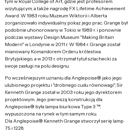
tym w Royal College of Art, gdzie jest profesorem
wizytującym, a także nagrodę FX Lifetime Achievement
Award. W 1983 roku Muzeum Wiktorii i Alberta
zorganizowało indywidualny pokaz jego prac. Grange był
podobnie uhonorowany w Tokio w 1989 r. i ponownie
podczas wystawy Design Museum "Making Britain
Modern" w Londynie w 2011 r. W 1984 r. Grange został
mianowany Komandorem Orderu królestwa
Brytyjskiego, a w 2013 r. otrzymał tytuł szlachecki za
swoje zasługi na polu designu.
Po wcześniejszym uznaniu dla Anglepoise® jako jego
ulubionego projektu i "drobnego cudu równowagi", Sir
Kenneth Grange został w 2003 roku jego dyrektorem
projektowym. Jego pierwszą konstrukcją dla
Anglepoise® była lampa biurkowa Type 3 ™,
wypuszczona na rynek w tym samym roku.
Dla Anglepoise® Kenneth Grange stworzył serię lamp
75 i 1228.