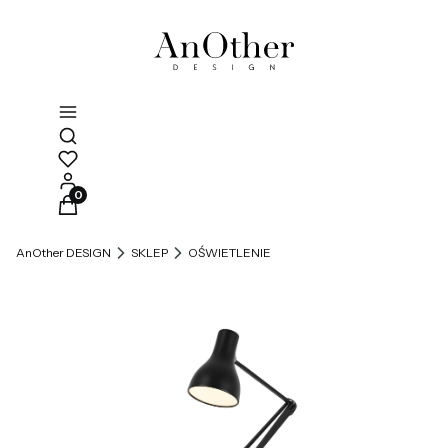
Otwórz wyszukiwarkę
Produkty w koszyku: 0. Zobacz szczegóły
AnOther DESIGN
SKLEP
OŚWIETLENIE