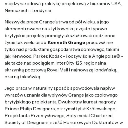
międzynarodową praktykę projektową z biurami w USA,
Niemczech i Londynie.
Niezwykła praca Grange'a trwa od pół wieku, a jego
skoncentrowane na użytkowniku, często typowo
brytyjskie projekty pomogły ukształtować codzienne
życie tak wielu osób.
Kenneth Grange
pracował nie
tylko nad produktami gospodarstwa domowego, takimi
jak Kenwood, Parker, Kodak - i oczywiście Anglepoise® -
ale także nad pociągiem InterCity 125, regionalna
skrzynką pocztową Royal Mail i najnowszą londyńską,
czarną taksówką.
Jego praca w naturalny sposób spowodowała napływ
wyrazów uznania dla wpływów Grange jako czołowego
brytyjskiego projektanta. Dwukrotny laureat nagrody
Prince Philip Designers, otrzymał tytuł Królewskiego
Projektanta Przemysłowego, złoty medal Chartered
Society of Designers, sześć Honorowych Doktoratów, w