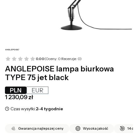
0.00
(Oceny: 0 Recenzje: 0)
ANGLEPOISE lampa biurkowa
TYPE 75 jet black
PLN
EUR
Cena
1 230,09 zł
Czas wysyłki:
2-4 tygodnie
Gwarancja najlepszej ceny
Wysoka jakość
14 dni