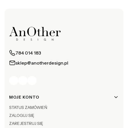
784 014 183
sklep@anotherdesign.pl
Linki w stopce
MOJE KONTO
STATUS ZAMÓWIEŃ
ZALOGUJ SIĘ
ZAREJESTRUJ SIĘ