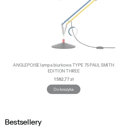
ANGLEPOISE lampa biurkowa TYPE 75 PAUL SMITH
EDITION THREE
Cena
1 582,77 zł
Do koszyka
Bestsellery