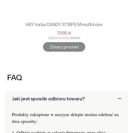
HAY torba CANDY STRIPE M multi kolor
Cena promocyjna
31,66 zł
Najniższa cena:
31,63 zł
Zobacz produkt
FAQ
Jaki jest sposób odbioru towaru?
Produkty zakupione w naszym sklepie można odebrać na
dwa sposoby:
1. Odbiór osobisty w salonie firmowym, przy ulicy