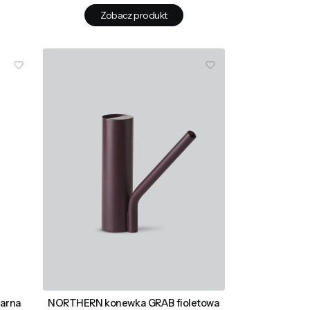
Zobacz produkt
zarna
NORTHERN konewka GRAB fioletowa