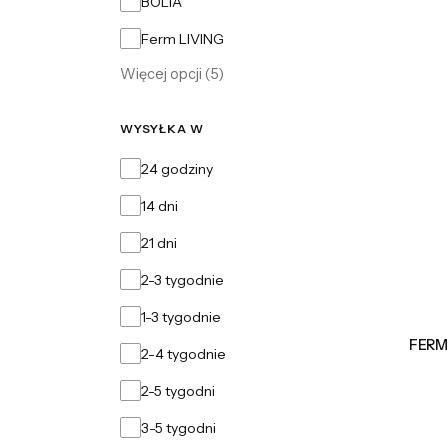
BOLIA
Ferm LIVING
Więcej opcji (5)
WYSYŁKA W
Wysyłka w
24 godziny
14 dni
21 dni
2-3 tygodnie
1-3 tygodnie
FERM 
2-4 tygodnie
2-5 tygodni
3-5 tygodni