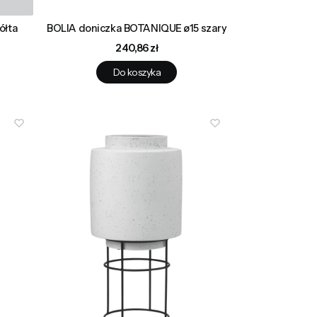
ółta
BOLIA doniczka BOTANIQUE ø15 szary
Cena
240,86 zł
Do koszyka