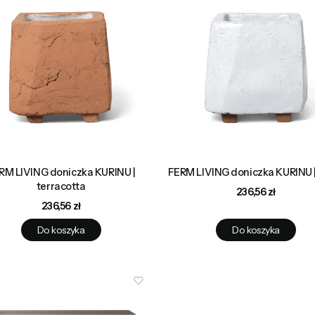
RM LIVING doniczka KURINU |
FERM LIVING doniczka KURINU |
terracotta
Cena
236,56 zł
Cena
236,56 zł
Do koszyka
Do koszyka