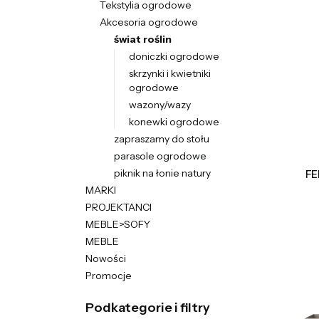
Tekstylia ogrodowe
Akcesoria ogrodowe
świat roślin
doniczki ogrodowe
skrzynki i kwietniki
ogrodowe
wazony/wazy
konewki ogrodowe
zapraszamy do stołu
parasole ogrodowe
piknik na łonie natury
FE
MARKI
PROJEKTANCI
MEBLE>SOFY
MEBLE
Nowości
Promocje
Koniec menu
Podkategorie i filtry