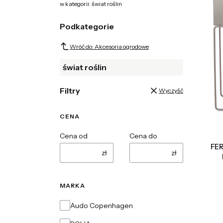
w kategorii: świat roślin
Podkategorie
Wróć do: Akcesoria ogrodowe
świat roślin
Filtry
Wyczyść
CENA
Cena od
Cena do
FER
zł
zł
MARKA
Marka
Audo Copenhagen