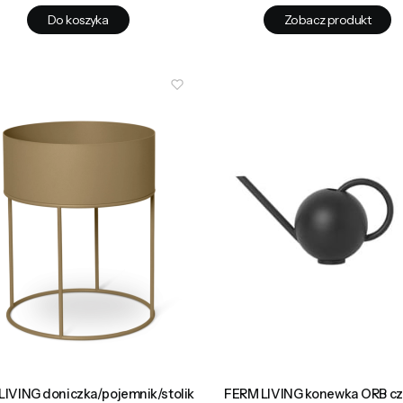
Do koszyka
Zobacz produkt
LIVING doniczka/pojemnik/stolik
FERM LIVING konewka ORB c