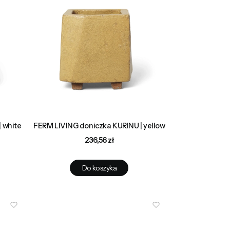
 white
FERM LIVING doniczka KURINU | yellow
Cena
236,56 zł
Do koszyka