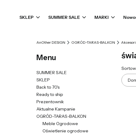
SKLEP
SUMMER SALE
MARKI
Nowo
AnOther DESIGN
OGRÓD-TARAS-BALKON
Akcesori
świa
Menu
List
Sortow
SUMMER SALE
SKLEP
Dom
Back to 70's
Ready to ship
Prezentownik
Aktualne Kampanie
OGRÓD-TARAS-BALKON
Meble Ogrodowe
Oświetlenie ogrodowe