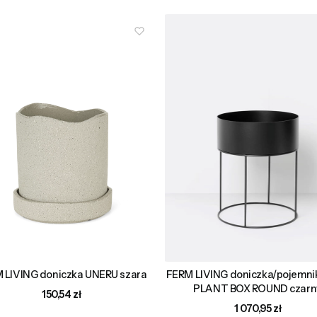
 LIVING doniczka UNERU szara
FERM LIVING doniczka/pojemnik
PLANT BOX ROUND czarn
Cena
150,54 zł
Cena
1 070,95 zł