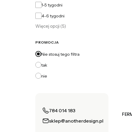
1-5 tygodni
4-6 tygodni
Więcej opcji (5)
PROMOCJA
Nie stosuj tego filtra
tak
nie
784 014 183
FERM
sklep@anotherdesign.pl