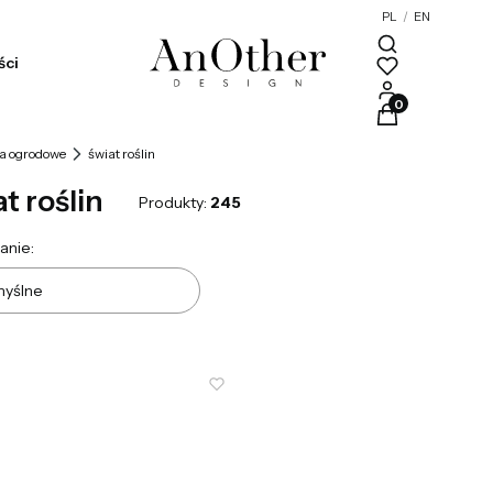
PL
/
EN
ści
Produkty w kosz
a ogrodowe
świat roślin
t roślin
Produkty:
245
a produktów
anie:
yślne