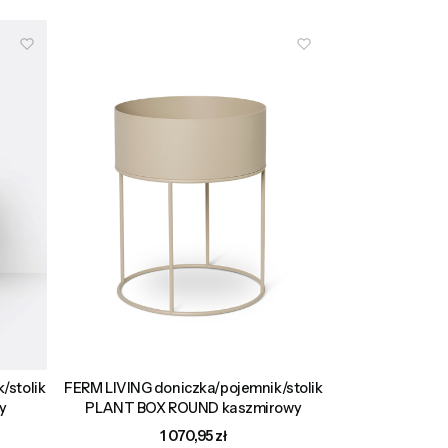
/stolik
FERM LIVING doniczka/pojemnik/stolik
y
PLANT BOX ROUND kaszmirowy
Cena
1 070,95 zł