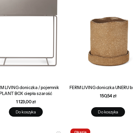
M LIVING doniczka / pojemnik
FERM LIVING doniczka UNERU 
PLANT BOX ciepła szarość
Cena
150,54 zł
Cena
1 123,00 zł
Do koszyka
Do koszyka
Okazja