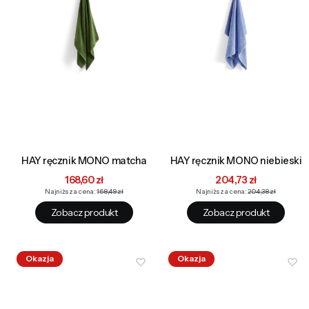
HAY ręcznik MONO matcha
HAY ręcznik MONO niebieski
Cena promocyjna
Cena promocyjna
168,60 zł
204,73 zł
Najniższa cena:
168,49 zł
Najniższa cena:
204,38 zł
Zobacz produkt
Zobacz produkt
Okazja
Okazja