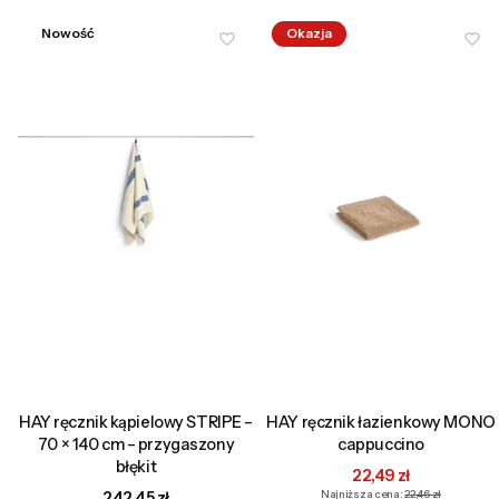
Nowość
Okazja
HAY ręcznik kąpielowy STRIPE –
HAY ręcznik łazienkowy MONO
70 × 140 cm – przygaszony
cappuccino
błękit
Cena promocyjna
22,49 zł
Cena
242,45 zł
Najniższa cena:
22,46 zł