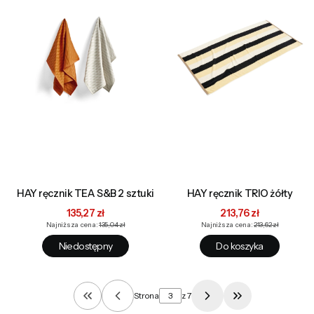
HAY ręcznik TEA S&B 2 sztuki
HAY ręcznik TRIO żółty
Cena promocyjna
Cena promocyjna
135,27 zł
213,76 zł
Najniższa cena:
135,04 zł
Najniższa cena:
213,62 zł
Niedostępny
Do koszyka
Strona
z 7
Wróć do pierwszej strony z produktami
Przejdź do osta