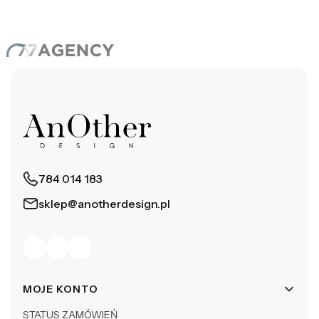
784 014 183
sklep@anotherdesign.pl
Linki w stopce
MOJE KONTO
STATUS ZAMÓWIEŃ