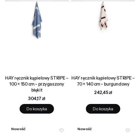
HAY ręcznik kąpielowy STRIPE –
HAY ręcznik kąpielowy STRIPE –
100 × 150 cm – przygaszony
70 × 140 cm – burgundowy
błękit
Cena
242,45 zł
Cena
304,17 zł
Do koszyka
Do koszyka
Nowość
Nowość