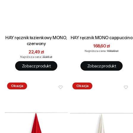
HAY ręcznik łazienkowy MONO,
HAY ręcznik MONO cappuccino
czerwony
Cena promocyjna
168,60 zł
Cena promocyjna
22,49 zł
Najniższa cena:
168,49 zł
Najniższa cena:
22,46 zł
Zobacz produkt
Zobacz produkt
Okazja
Okazja