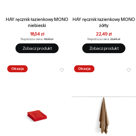
HAY ręcznik łazienkowy MONO
HAY ręcznik łazienkowy MONO
niebieski
żółty
Cena promocyjna
Cena promocyjna
18,54 zł
22,49 zł
Najniższa cena:
18,53 zł
Najniższa cena:
22,46 zł
Zobacz produkt
Zobacz produkt
Okazja
Okazja