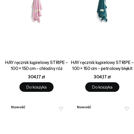
HAY ręcznik kąpielowy STRIPE –
HAY ręcznik kąpielowy STRIPE –
100 × 150 cm – chłodny róż
100 × 150 cm – petrolowy błękit
Cena
Cena
304,17 zł
304,17 zł
Do koszyka
Do koszyka
Nowość
Nowość