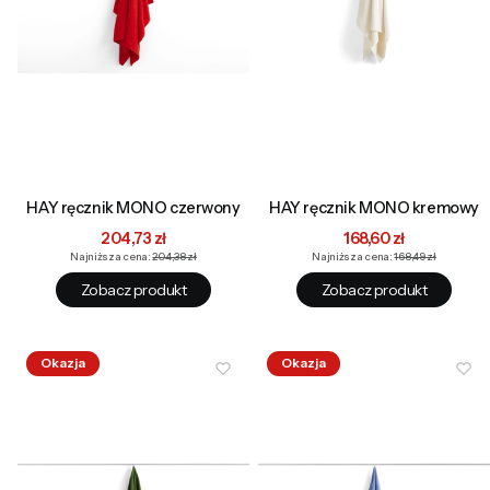
HAY ręcznik MONO czerwony
HAY ręcznik MONO kremowy
Cena promocyjna
Cena promocyjna
204,73 zł
168,60 zł
Najniższa cena:
204,38 zł
Najniższa cena:
168,49 zł
Zobacz produkt
Zobacz produkt
Okazja
Okazja