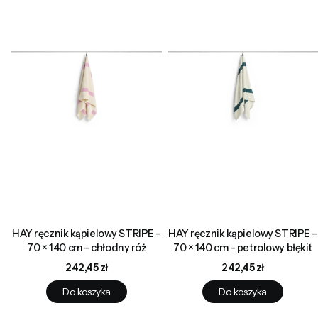
HAY ręcznik kąpielowy STRIPE –
HAY ręcznik kąpielowy STRIPE –
70 × 140 cm – chłodny róż
70 × 140 cm – petrolowy błękit
Cena
Cena
242,45 zł
242,45 zł
Do koszyka
Do koszyka