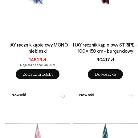
HAY ręcznik kąpielowy MONO
HAY ręcznik kąpielowy STRIPE –
niebieski
100 × 150 cm – burgundowy
Cena promocyjna
Cena
146,23 zł
304,17 zł
Najniższa cena:
145,99 zł
Zobacz produkt
Do koszyka
Nowość
Nowość