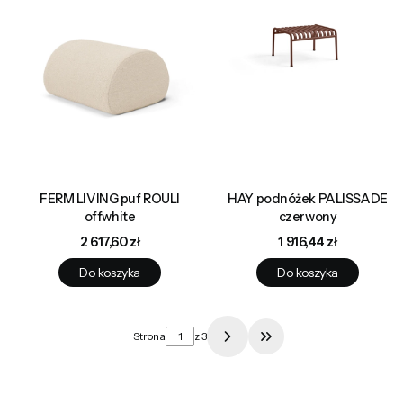
FERM LIVING puf ROULI
HAY podnóżek PALISSADE
offwhite
czerwony
Cena
Cena
2 617,60 zł
1 916,44 zł
Do koszyka
Do koszyka
Strona
z 3
Przejdź do ostatniej 