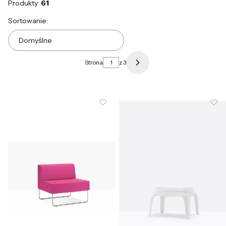
Produkty:
61
Lista produktów
Sortowanie:
Domyślne
Strona
z 3
Następne produkty