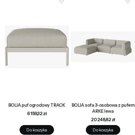
BOLIA puf ogrodowy TRACK
BOLIA sofa 3-osobowa z pufem
ARKE lewa
Cena
6 159,32 zł
Cena
20 248,82 zł
Do koszyka
Do koszyka