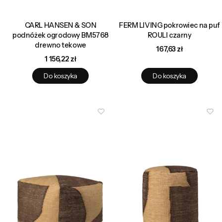
CARL HANSEN & SON
FERM LIVING pokrowiec na puf
podnóżek ogrodowy BM5768
ROULI czarny
drewno tekowe
Cena
167,63 zł
Cena
1 156,22 zł
Do koszyka
Do koszyka