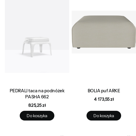
PEDRALI taca na podnóżek
BOLIA puf ARKE
PASHA 662
Cena
4 173,55 zł
Cena
825,25 zł
Do koszyka
Do koszyka