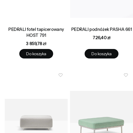
PEDRALI fotel tapicerowany
PEDRALI podnóżek PASHA 661
HOST 791
Cena
726,40 zł
Cena
3 859,78 zł
Do koszyka
Do koszyka