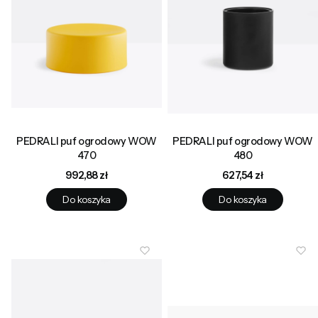
PEDRALI puf ogrodowy WOW
PEDRALI puf ogrodowy WOW
470
480
Cena
Cena
992,88 zł
627,54 zł
Do koszyka
Do koszyka