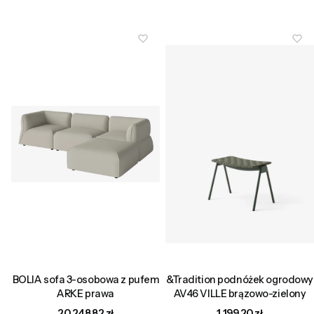
BOLIA sofa 3-osobowa z pufem
&Tradition podnóżek ogrodowy
ARKE prawa
AV46 VILLE brązowo-zielony
Cena
Cena
20 248,82 zł
1 199,20 zł