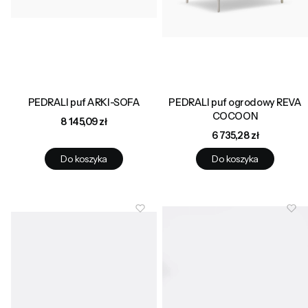
PEDRALI puf ARKI-SOFA
PEDRALI puf ogrodowy REVA
COCOON
Cena
8 145,09 zł
Cena
6 735,28 zł
Do koszyka
Do koszyka