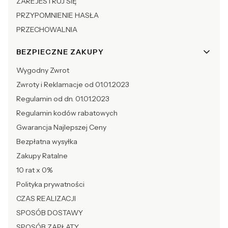
ZAREJESTRUJ SIĘ
PRZYPOMNIENIE HASŁA
PRZECHOWALNIA
BEZPIECZNE ZAKUPY
Wygodny Zwrot
Zwroty i Reklamacje od 01.01.2023
Regulamin od dn. 01.01.2023
Regulamin kodów rabatowych
Gwarancja Najlepszej Ceny
Bezpłatna wysyłka
Zakupy Ratalne
10 rat x 0%
Polityka prywatności
CZAS REALIZACJI
SPOSÓB DOSTAWY
SPOSÓB ZAPŁATY