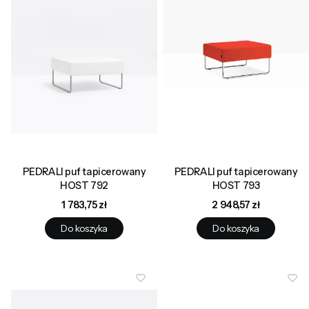
PEDRALI puf tapicerowany
PEDRALI puf tapicerowany
HOST 792
HOST 793
Cena
Cena
1 783,75 zł
2 948,57 zł
Do koszyka
Do koszyka