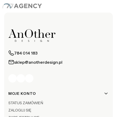
784 014 183
sklep@anotherdesign.pl
Linki w stopce
MOJE KONTO
STATUS ZAMÓWIEŃ
ZALOGUJ SIĘ