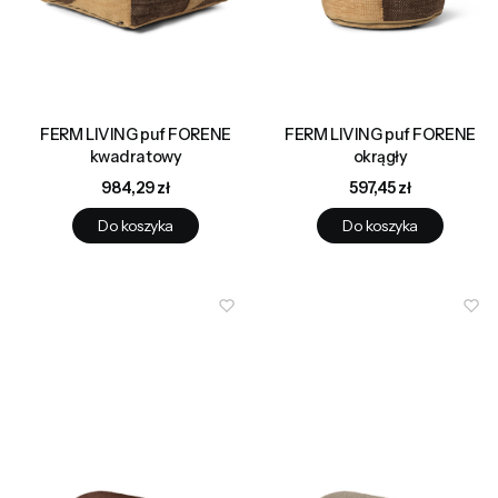
FERM LIVING puf FORENE
FERM LIVING puf FORENE
kwadratowy
okrągły
Cena
Cena
984,29 zł
597,45 zł
Do koszyka
Do koszyka