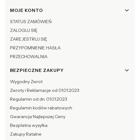
Linki w stopce
MOJE KONTO
STATUS ZAMÓWIEŃ
ZALOGUJ SIĘ
ZAREJESTRUJ SIĘ
PRZYPOMNIENIE HASŁA
PRZECHOWALNIA
BEZPIECZNE ZAKUPY
Wygodny Zwrot
Zwroty i Reklamacje od 01.01.2023
Regulamin od dn. 01.01.2023
Regulamin kodów rabatowych
Gwarancja Najlepszej Ceny
Bezpłatna wysyłka
Zakupy Ratalne