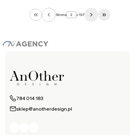
Strona
z 197
Wróć do pierwszej strony z produktami
Przejdź do ost
784 014 183
sklep@anotherdesign.pl