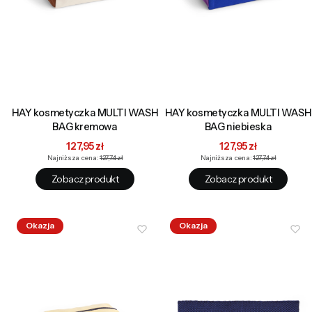
HAY kosmetyczka MULTI WASH
HAY kosmetyczka MULTI WASH
BAG kremowa
BAG niebieska
Cena promocyjna
Cena promocyjna
127,95 zł
127,95 zł
Najniższa cena:
127,74 zł
Najniższa cena:
127,74 zł
Zobacz produkt
Zobacz produkt
Okazja
Okazja