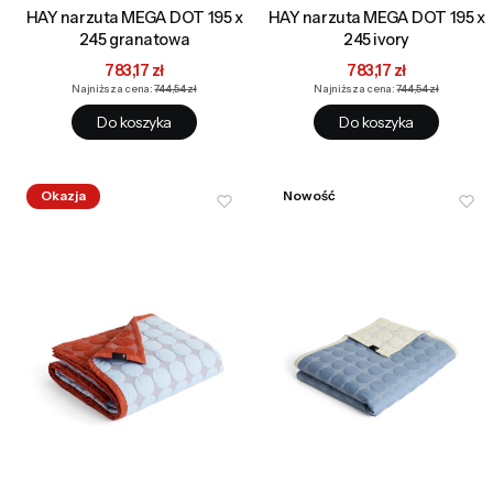
HAY narzuta MEGA DOT 195 x
HAY narzuta MEGA DOT 195 x
245 granatowa
245 ivory
Cena promocyjna
Cena promocyjna
783,17 zł
783,17 zł
Najniższa cena:
744,54 zł
Najniższa cena:
744,54 zł
Do koszyka
Do koszyka
Okazja
Nowość