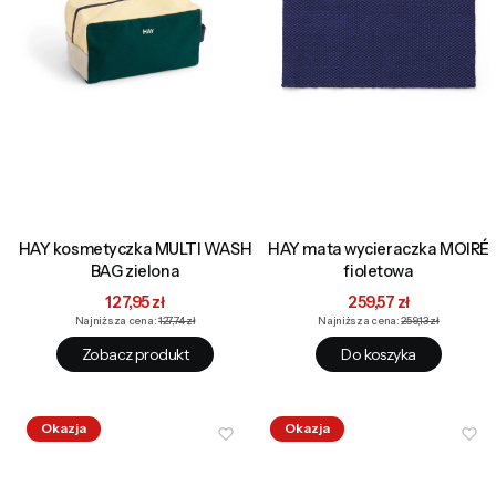
HAY kosmetyczka MULTI WASH
HAY mata wycieraczka MOIRÉ
BAG zielona
fioletowa
Cena promocyjna
Cena promocyjna
127,95 zł
259,57 zł
Najniższa cena:
127,74 zł
Najniższa cena:
259,13 zł
Zobacz produkt
Do koszyka
Okazja
Okazja