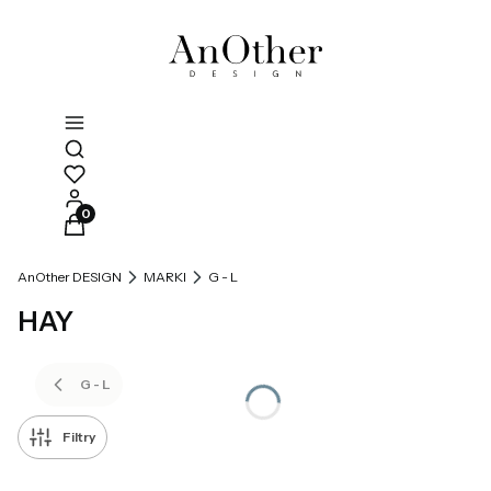
Otwórz wyszukiwarkę
Produkty w koszyku: 0. Zobacz szczegóły
AnOther DESIGN
MARKI
G - L
HAY
G - L
Filtry