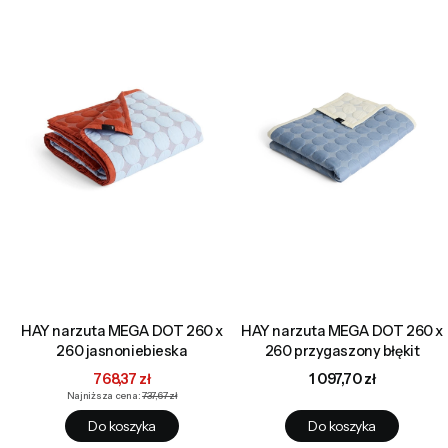
HAY narzuta MEGA DOT 260 x
HAY narzuta MEGA DOT 260 x
260 jasnoniebieska
260 przygaszony błękit
Cena promocyjna
Cena
768,37 zł
1 097,70 zł
Najniższa cena:
737,67 zł
Do koszyka
Do koszyka