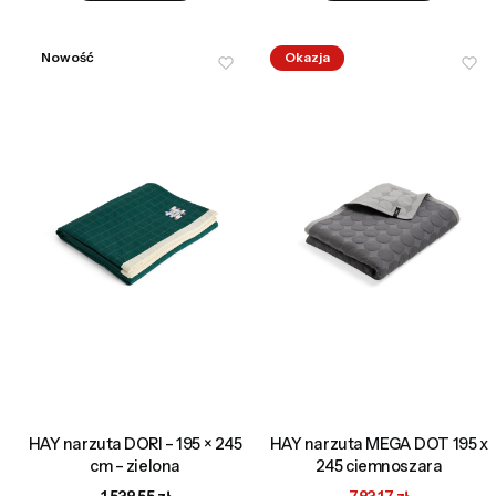
Nowość
Okazja
HAY narzuta DORI – 195 × 245
HAY narzuta MEGA DOT 195 x
cm – zielona
245 ciemnoszara
Cena
Cena promocyjna