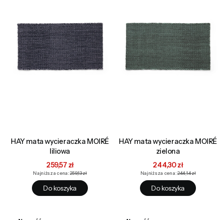
HAY mata wycieraczka MOIRÉ
HAY mata wycieraczka MOIRÉ
liliowa
zielona
Cena promocyjna
Cena promocyjna
259,57 zł
244,30 zł
Najniższa cena:
259,13 zł
Najniższa cena:
244,14 zł
Do koszyka
Do koszyka