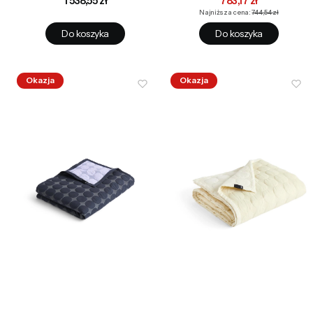
1 538,55 zł
783,17 zł
Najniższa cena:
744,54 zł
Do koszyka
Do koszyka
Okazja
Okazja