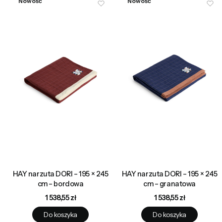
Nowość
Nowość
HAY narzuta DORI – 195 × 245
HAY narzuta DORI – 195 × 245
cm – bordowa
cm – granatowa
Cena
Cena
1 538,55 zł
1 538,55 zł
Do koszyka
Do koszyka