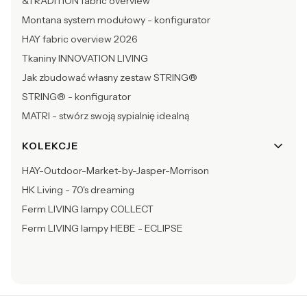
&TRADITION fabric overview
Montana system modułowy - konfigurator
HAY fabric overview 2026
Tkaniny INNOVATION LIVING
Jak zbudować własny zestaw STRING®
STRING® - konfigurator
MATRI - stwórz swoją sypialnię idealną
KOLEKCJE
HAY-Outdoor-Market-by-Jasper-Morrison
HK Living - 70's dreaming
Ferm LIVING lampy COLLECT
Ferm LIVING lampy HEBE - ECLIPSE