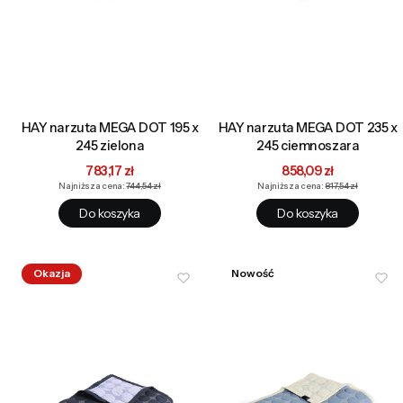
HAY narzuta MEGA DOT 195 x
HAY narzuta MEGA DOT 235 x
245 zielona
245 ciemnoszara
Cena promocyjna
Cena promocyjna
783,17 zł
858,09 zł
Najniższa cena:
744,54 zł
Najniższa cena:
817,54 zł
Do koszyka
Do koszyka
Okazja
Nowość