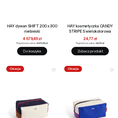
HAY dywan SHIFT 200 x 300
HAY kosmetyczka CANDY
niebieski
STRIPE S wielokolorowa
Cena promocyjna
Cena promocyjna
4 679,49 zł
24,77 zł
Najniższa cena:
4 671,65 zł
Najniższa cena:
24,76 zł
Do koszyka
Zobacz produkt
Okazja
Okazja