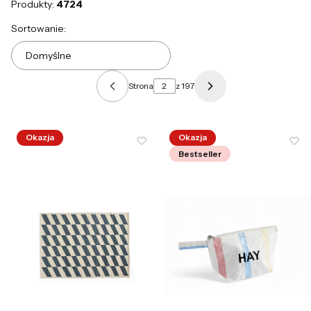
Produkty:
4724
Lista produktów
Sortowanie:
Domyślne
Strona
z 197
Poprzednie produkty
Następne produkty
Okazja
Okazja
Bestseller