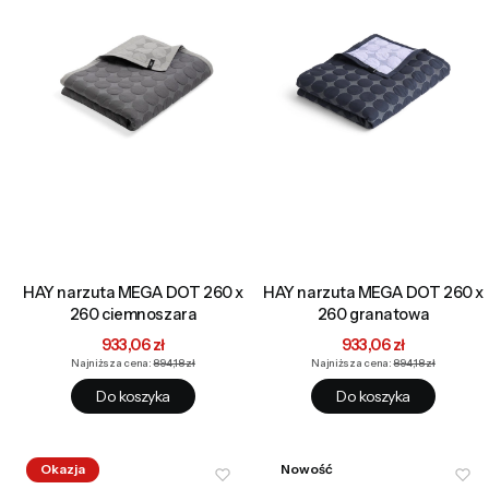
HAY narzuta MEGA DOT 260 x
HAY narzuta MEGA DOT 260 x
260 ciemnoszara
260 granatowa
Cena promocyjna
Cena promocyjna
933,06 zł
933,06 zł
Najniższa cena:
894,18 zł
Najniższa cena:
894,18 zł
Do koszyka
Do koszyka
Okazja
Nowość