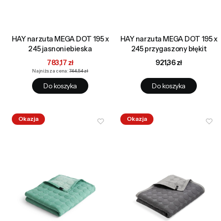
HAY narzuta MEGA DOT 195 x
HAY narzuta MEGA DOT 195 x
245 jasnoniebieska
245 przygaszony błękit
Cena promocyjna
Cena
783,17 zł
921,36 zł
Najniższa cena:
744,54 zł
Do koszyka
Do koszyka
Okazja
Okazja