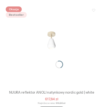
Okazja
Bestseller
NUURA reflektor ANOLI natynkowy nordic gold | white
Cena promocyjna
617,84 zł
Najniższa cena:
616,80 zł