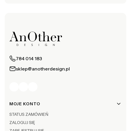
784 014 183
sklep@anotherdesign.pl
Linki w stopce
MOJE KONTO
STATUS ZAMÓWIEŃ
ZALOGUJ SIĘ
ZAREJESTRUJ SIĘ