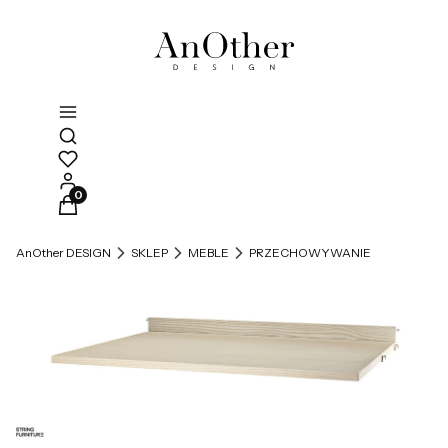
Otwórz wyszukiwarkę
Produkty w koszyku: 0. Zobacz szczegóły
AnOther DESIGN
SKLEP
MEBLE
PRZECHOWYWANIE