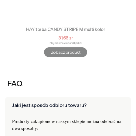
HAY torba CANDY STRIPE M multi kolor
Cena promocyjna
31,66 zł
Najniższa cena:
31,63 zł
Zobacz produkt
FAQ
Jaki jest sposób odbioru towaru?
Produkty zakupione w naszym sklepie można odebrać na
dwa sposoby: