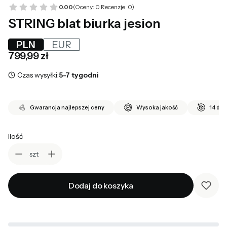
0.00
(Oceny: 0 Recenzje: 0)
STRING blat biurka jesion
PLN
EUR
Cena
799,99 zł
Czas wysyłki:
5-7 tygodni
Gwarancja najlepszej ceny
Wysoka jakość
14 dni
Ilość
szt
Dodaj do koszyka