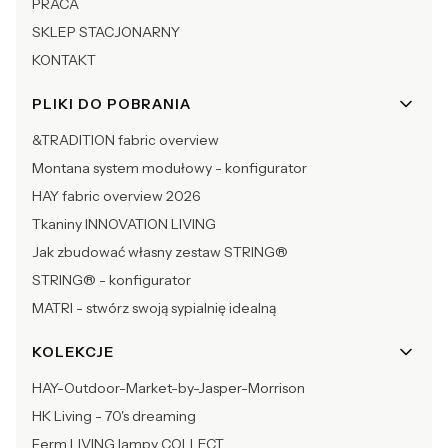
PRACA
SKLEP STACJONARNY
KONTAKT
PLIKI DO POBRANIA
&TRADITION fabric overview
Montana system modułowy - konfigurator
HAY fabric overview 2026
Tkaniny INNOVATION LIVING
Jak zbudować własny zestaw STRING®
STRING® - konfigurator
MATRI - stwórz swoją sypialnię idealną
KOLEKCJE
HAY-Outdoor-Market-by-Jasper-Morrison
HK Living - 70's dreaming
Ferm LIVING lampy COLLECT