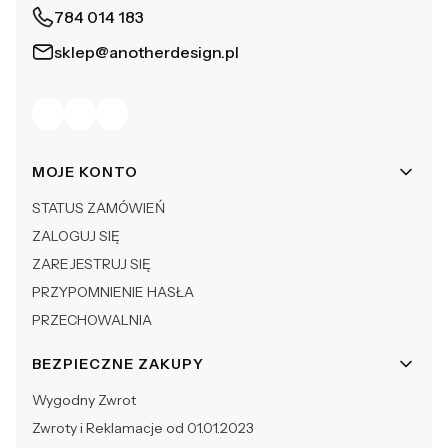
784 014 183
sklep@anotherdesign.pl
Linki w stopce
MOJE KONTO
STATUS ZAMÓWIEŃ
ZALOGUJ SIĘ
ZAREJESTRUJ SIĘ
PRZYPOMNIENIE HASŁA
PRZECHOWALNIA
BEZPIECZNE ZAKUPY
Wygodny Zwrot
Zwroty i Reklamacje od 01.01.2023