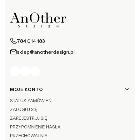
784 014 183
sklep@anotherdesign.pl
Linki w stopce
MOJE KONTO
STATUS ZAMÓWIEŃ
ZALOGUJ SIĘ
ZAREJESTRUJ SIĘ
PRZYPOMNIENIE HASŁA
PRZECHOWALNIA