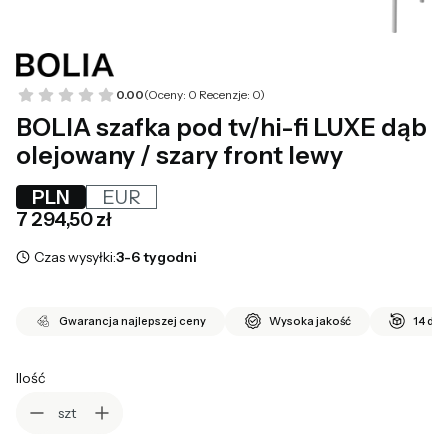
0.00
(Oceny: 0 Recenzje: 0)
BOLIA szafka pod tv/hi-fi LUXE dąb
olejowany / szary front lewy
PLN
EUR
Cena
7 294,50 zł
Czas wysyłki:
3-6 tygodni
Gwarancja najlepszej ceny
Wysoka jakość
14 dni
Ilość
szt