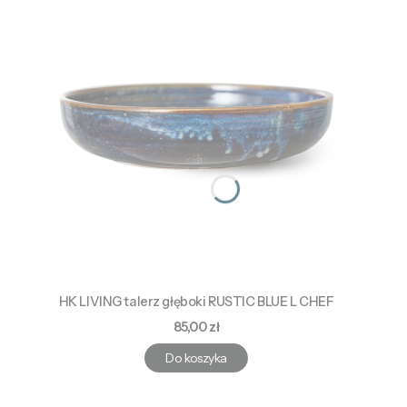
HK LIVING talerz głęboki RUSTIC BLUE L CHEF
Cena
85,00 zł
Do koszyka