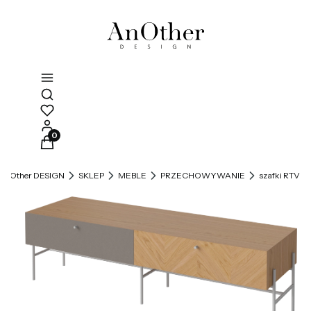
Otwórz wyszukiwarkę
Produkty w koszyku: 0. Zobacz szczegóły
AnOther DESIGN
SKLEP
MEBLE
PRZECHOWYWANIE
szafki RTV