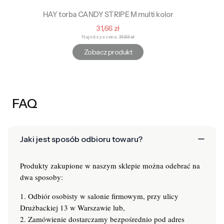
HAY torba CANDY STRIPE M multi kolor
Cena promocyjna
31,66 zł
Najniższa cena:
31,63 zł
Zobacz produkt
FAQ
Jaki jest sposób odbioru towaru?
Produkty zakupione w naszym sklepie można odebrać na
dwa sposoby:
1. Odbiór osobisty w salonie firmowym, przy ulicy
Drużbackiej 13 w Warszawie lub,
2. Zamówienie dostarczamy bezpośrednio pod adres