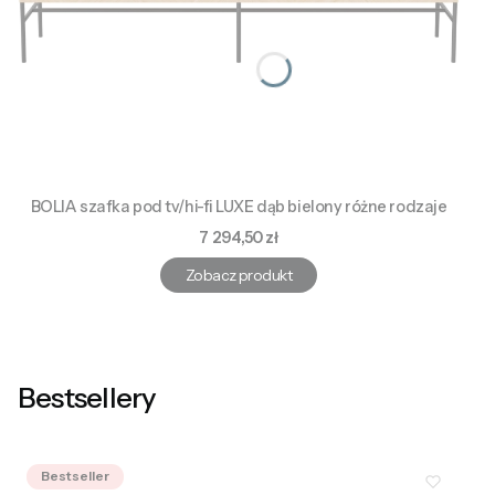
BOLIA szafka pod tv/hi-fi LUXE dąb bielony różne rodzaje
Cena
7 294,50 zł
Zobacz produkt
Bestsellery
Bestseller