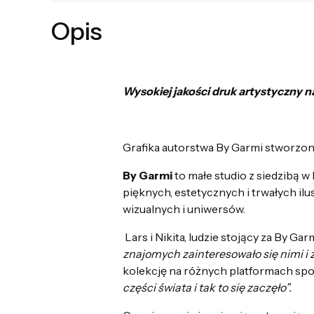
Opis
Wysokiej jakości druk artystyczny n
Grafika autorstwa
By Garmi
stworzon
By Garmi
to małe studio z siedzibą w
pięknych, estetycznych i trwałych ilu
wizualnych i uniwersów.
Lars i Nikita, ludzie stojący za By Garm
znajomych zainteresowało się nimi i z
kolekcję na różnych platformach sp
części świata i tak to się zaczęło”.