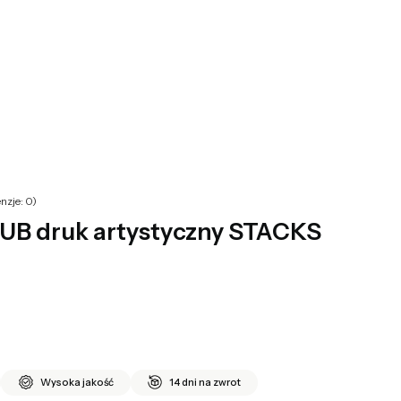
yku: 0. Zobacz szczegóły
nzje: 0)
B druk artystyczny STACKS
Wysoka jakość
14 dni na zwrot