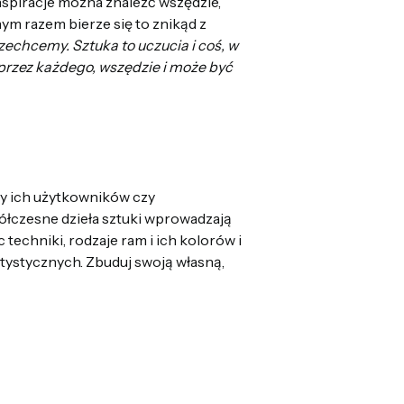
 inspiracje można znaleźć wszędzie,
nym razem bierze się to znikąd z
echcemy. Sztuka to uczucia i coś, w
przez każdego, wszędzie i może być
zy ich użytkowników czy
łczesne dzieła sztuki wprowadzają
techniki, rodzaje ram i ich kolorów i
rtystycznych. Zbuduj swoją własną,