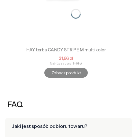
HAY torba CANDY STRIPE M multi kolor
Cena promocyjna
31,66 zł
Najniższa cena:
31,63 zł
Zobacz produkt
FAQ
Jaki jest sposób odbioru towaru?