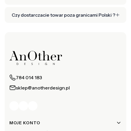
Czy dostarczacie towar poza granicami Polski ?
784 014 183
sklep@anotherdesign.pl
Linki w stopce
MOJE KONTO