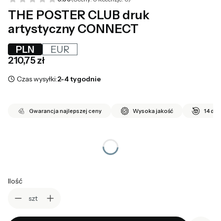
THE POSTER CLUB druk
artystyczny CONNECT
PLN
EUR
Cena
210,75 zł
Czas wysyłki:
2-4 tygodnie
Gwarancja najlepszej ceny
Wysoka jakość
14 dni
*
wybierz rozmiar
Wybierz
Ilość
szt