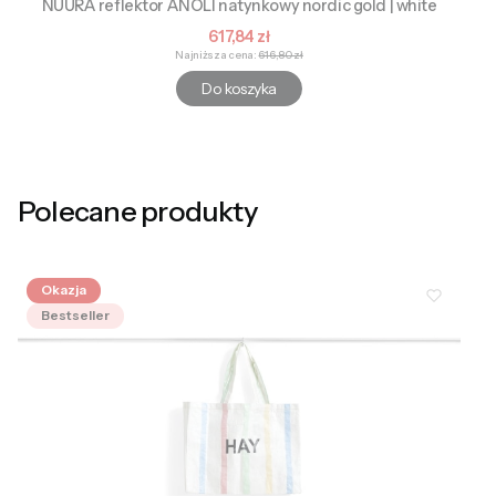
NUURA reflektor ANOLI natynkowy nordic gold | white
Cena promocyjna
617,84 zł
Najniższa cena:
616,80 zł
Do koszyka
Polecane produkty
Okazja
Bestseller