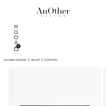
Otwórz wyszukiwarkę
Produkty w koszyku: 0. Zobacz szczegóły
AnOther DESIGN
SKLEP
DODATKI