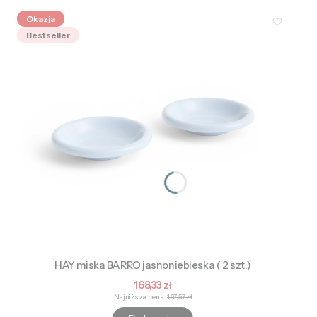
Okazja
Bestseller
HAY miska BARRO jasnoniebieska ( 2 szt.)
Cena promocyjna
168,33 zł
Najniższa cena:
167,57 zł