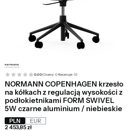
0.00
(Oceny: 0 Recenzje: 0)
NORMANN COPENHAGEN krzesło
na kółkach z regulacją wysokości z
podłokietnikami FORM SWIVEL
5W czarne aluminium / niebieskie
PLN
EUR
Cena
2 453,85 zł