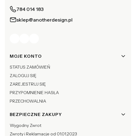
784 014 183
sklep@anotherdesign.pl
Linki w stopce
MOJE KONTO
STATUS ZAMÓWIEŃ
ZALOGUJ SIĘ
ZAREJESTRUJ SIĘ
PRZYPOMNIENIE HASŁA
PRZECHOWALNIA
BEZPIECZNE ZAKUPY
Wygodny Zwrot
Zwroty i Reklamacje od 01.01.2023