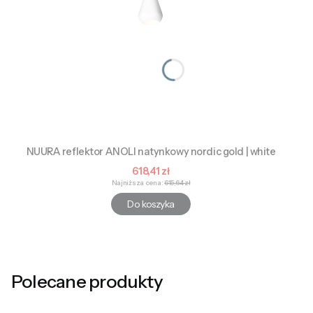
NUURA reflektor ANOLI natynkowy nordic gold | white
Cena promocyjna
618,41 zł
Najniższa cena:
615,64 zł
Do koszyka
Polecane produkty