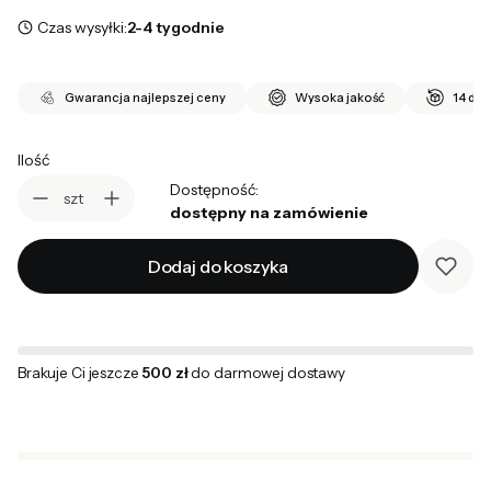
Czas wysyłki:
2-4 tygodnie
Gwarancja najlepszej ceny
Wysoka jakość
14 dni
Ilość
Dostępność:
szt
dostępny na zamówienie
Dodaj do koszyka
Brakuje Ci jeszcze
500 zł
do darmowej dostawy