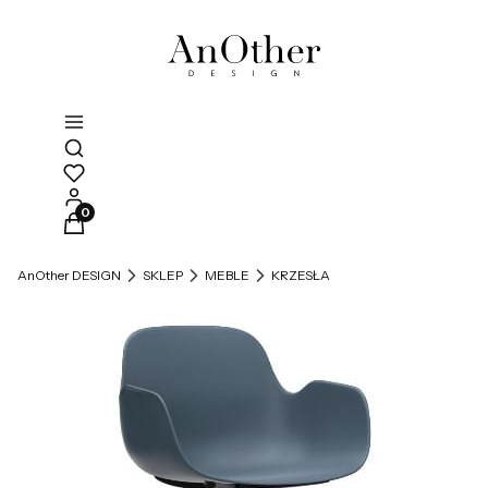
Otwórz wyszukiwarkę
Produkty w koszyku: 0. Zobacz szczegóły
AnOther DESIGN
SKLEP
MEBLE
KRZESŁA