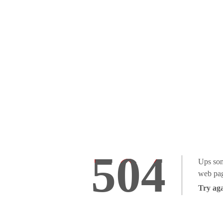
504
Ups som
web pag
Try aga