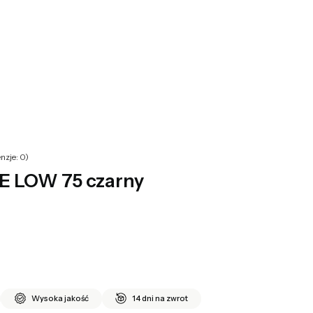
yku: 0. Zobacz szczegóły
nzje: 0)
E LOW 75 czarny
Wysoka jakość
14 dni na zwrot