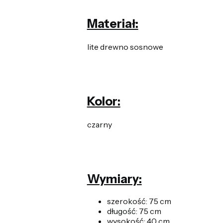
Materiał:
lite drewno sosnowe
Kolor:
czarny
Wymiary:
szerokość: 75 cm
długość: 75 cm
wysokość: 40 cm