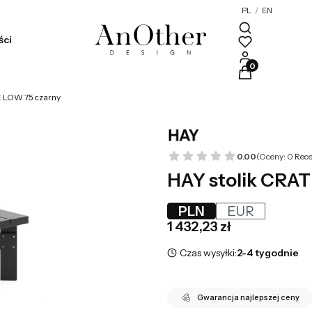
PL
/
EN
ści
Produkty w kosz
E LOW 75 czarny
0.00
(Oceny: 0 Rece
HAY stolik CRAT
PLN
EUR
Cena
1 432,23 zł
Czas wysyłki:
2-4 tygodnie
Gwarancja najlepszej ceny