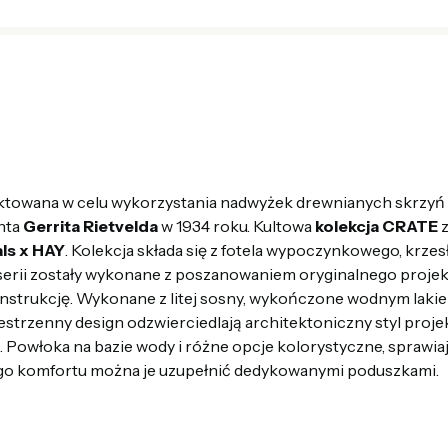
ktowana w celu wykorzystania nadwyżek drewnianych skrzyń
nta
Gerrita Rietvelda
w 1934 roku. Kultowa
kolekcja CRATE
z
als x HAY
. Kolekcja składa się z fotela wypoczynkowego, krzesła
erii zostały wykonane z poszanowaniem oryginalnego projek
nstrukcję. Wykonane z litej sosny, wykończone wodnym lakier
estrzenny design odzwierciedlają architektoniczny styl proje
 Powłoka na bazie wody i różne opcje kolorystyczne, sprawiają
ego komfortu można je uzupełnić dedykowanymi poduszkami.