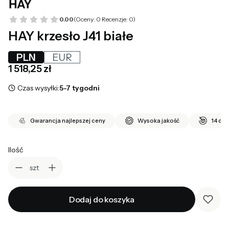
0.00
(Oceny: 0 Recenzje: 0)
HAY krzesło J41 białe
PLN
EUR
Cena
1 518,25 zł
Czas wysyłki:
5-7 tygodni
Gwarancja najlepszej ceny
Wysoka jakość
14 dni
Ilość
szt
Dodaj do koszyka