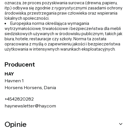
oznacza, że proces pozyskiwania surowca (drewna, papieru,
itp.) odbywa się zgodnie z rygorystycznymi zasadami ochrony
środowiska, przestrzegania praw człowieka oraz wspierania
lokalnych społeczności.
Europejska norma określająca wymagania
wytrzymałościowe, trwałościowe i bezpieczeństwa dla mebli
siedziskowych używanych w środowisku publicznym, takich jak
biura, hotele, restauracje czy szkoły. Norma ta została
opracowana z myślą o zapewnieniu jakości i bezpieczeństwa
użytkowania w intensywnych warunkach eksploatacyjnych.
Producent
HAY
Havnen 1
Horsens Horsens, Dania
+4542820282
haynewsletter@hay.com
Opinie