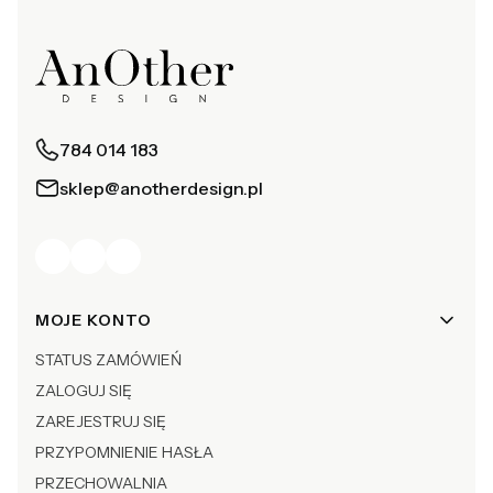
784 014 183
sklep@anotherdesign.pl
Linki w stopce
MOJE KONTO
STATUS ZAMÓWIEŃ
ZALOGUJ SIĘ
ZAREJESTRUJ SIĘ
PRZYPOMNIENIE HASŁA
PRZECHOWALNIA