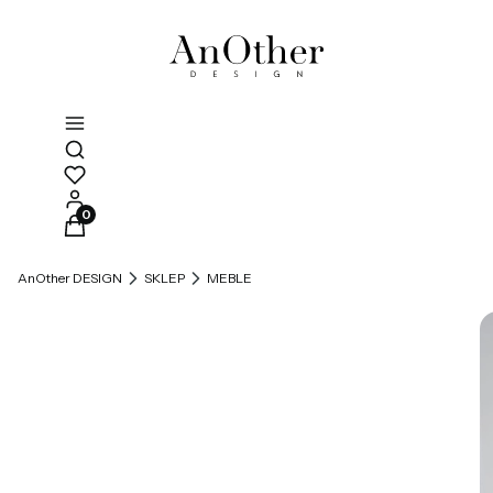
Otwórz wyszukiwarkę
Produkty w koszyku: 0. Zobacz szczegóły
AnOther DESIGN
SKLEP
MEBLE