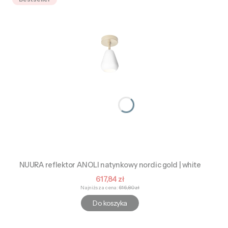
NUURA reflektor ANOLI natynkowy nordic gold | white
Cena promocyjna
617,84 zł
Najniższa cena:
616,80 zł
Do koszyka