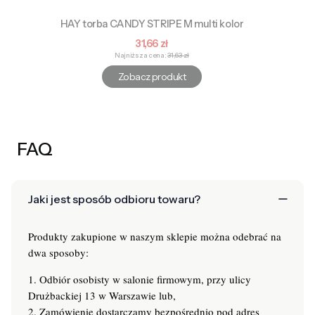
HAY torba CANDY STRIPE M multi kolor
Cena promocyjna
31,66 zł
Najniższa cena:
31,63 zł
Zobacz produkt
FAQ
Jaki jest sposób odbioru towaru?
Produkty zakupione w naszym sklepie można odebrać na
dwa sposoby:
1. Odbiór osobisty w salonie firmowym, przy ulicy
Drużbackiej 13 w Warszawie lub,
2. Zamówienie dostarczamy bezpośrednio pod adres