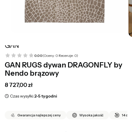
0.00
(Oceny: 0 Recenzje: 0)
GAN RUGS dywan DRAGONFLY by
Nendo brązowy
Cena
8 727,00 zł
Czas wysyłki:
2-5 tygodni
Gwarancja najlepszej ceny
Wysoka jakość
14 dni
*
wybierz rozmiar