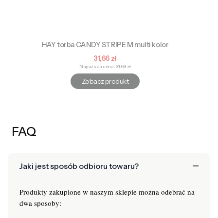
HAY torba CANDY STRIPE M multi kolor
Cena promocyjna
31,66 zł
Najniższa cena:
31,63 zł
Zobacz produkt
FAQ
Jaki jest sposób odbioru towaru?
Produkty zakupione w naszym sklepie można odebrać na
dwa sposoby: