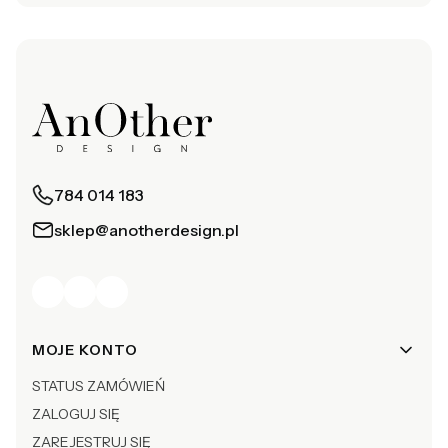
784 014 183
sklep@anotherdesign.pl
Linki w stopce
MOJE KONTO
STATUS ZAMÓWIEŃ
ZALOGUJ SIĘ
ZAREJESTRUJ SIĘ