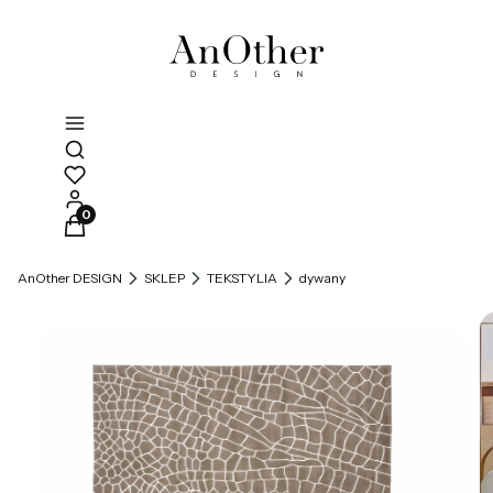
Otwórz wyszukiwarkę
Produkty w koszyku: 0. Zobacz szczegóły
AnOther DESIGN
SKLEP
TEKSTYLIA
dywany