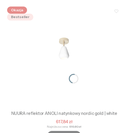
Okazja
Bestseller
NUURA reflektor ANOLI natynkowy nordic gold | white
Cena promocyjna
617,84 zł
Najniższa cena:
616,80 zł