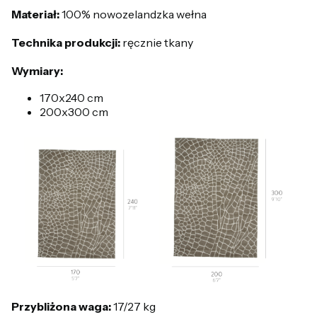
Materiał:
100% nowozelandzka wełna
Technika produkcji:
ręcznie tkany
Wymiary:
170x240 cm
200x300 cm
Przybliżona waga:
17/27 kg