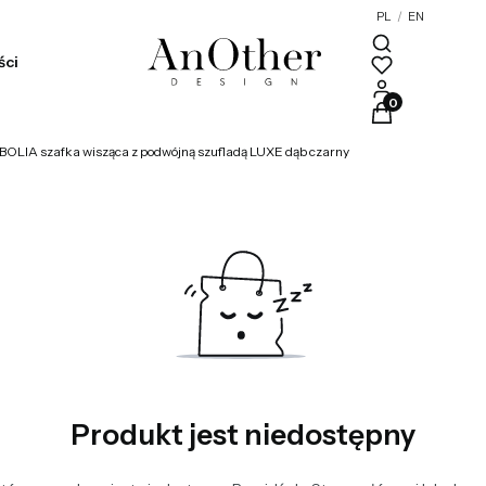
PL
/
EN
ści
Produkty w kosz
BOLIA szafka wisząca z podwójną szufladą LUXE dąb czarny
Produkt jest niedostępny