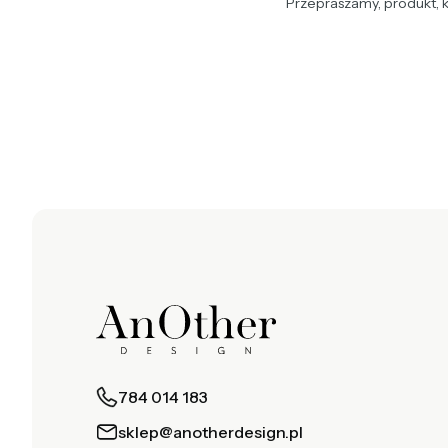
Przepraszamy, produkt, k
784 014 183
sklep@anotherdesign.pl