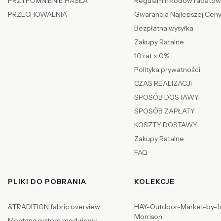
PRZYPOMNIENIE HASŁA
Regulamin kodów rabato
PRZECHOWALNIA
Gwarancja Najlepszej Cen
Bezpłatna wysyłka
Zakupy Ratalne
10 rat x 0%
Polityka prywatności
CZAS REALIZACJI
SPOSÓB DOSTAWY
SPOSÓB ZAPŁATY
KOSZTY DOSTAWY
Zakupy Ratalne
FAQ
PLIKI DO POBRANIA
KOLEKCJE
&TRADITION fabric overview
HAY-Outdoor-Market-by-J
Morrison
Montana system modułowy -