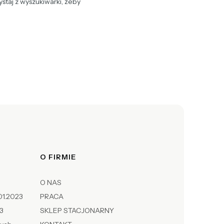
staj z wyszukiwarki, żeby
O FIRMIE
O NAS
01.2023
PRACA
23
SKLEP STACJONARNY