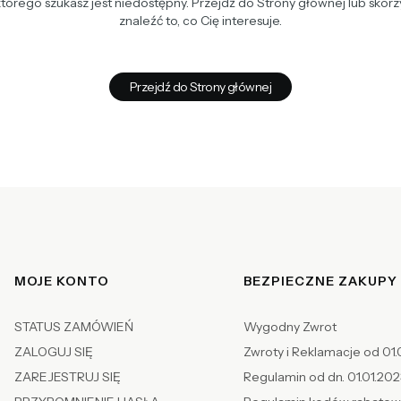
tórego szukasz jest niedostępny. Przejdź do Strony głównej lub skorzy
znaleźć to, co Cię interesuje.
Przejdź do Strony głównej
Linki w stopce
MOJE KONTO
BEZPIECZNE ZAKUPY
STATUS ZAMÓWIEŃ
Wygodny Zwrot
ZALOGUJ SIĘ
Zwroty i Reklamacje od 01.
ZAREJESTRUJ SIĘ
Regulamin od dn. 01.01.20